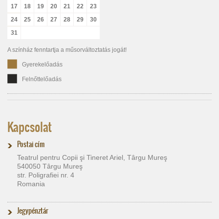
17
18
19
20
21
22
23
24
25
26
27
28
29
30
31
A színház fenntartja a műsorváltoztatás jogát!
Gyerekelőadás
Felnőttelőadás
Kapcsolat
Postai cím
Teatrul pentru Copii şi Tineret Ariel, Târgu Mureş
540050 Târgu Mureş
str. Poligrafiei nr. 4
Romania
Jegypénztár