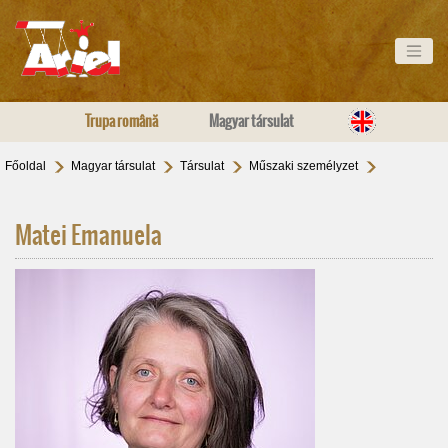
Trupa română
Magyar társulat
Főoldal
Magyar társulat
Társulat
Műszaki személyzet
Matei Emanuela