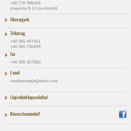
+40 770 996416
(naponta 9-13 óra között)
Oline jegyek
Titkárság
+40 365 407951
+40 365 730499
Fax
+40 365 407950
E-mail
csodaposta[at]​yahoo.com
Lépj velünk kapcsolatba!
Kövess bennünket!