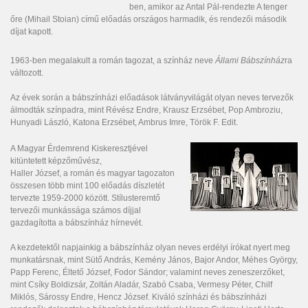
ben, amikor az Antal Pál-rendezte A tenger
őre (Mihail Stoian) című előadás országos harmadik, és rendezői második
díjat kapott.
1963-ben megalakult a román tagozat, a színház neve
Állami Bábszínház
ra
változott.
Az évek során a bábszínházi előadások látványvilágát olyan neves tervezők
álmodták színpadra, mint Révész Endre, Krausz Erzsébet, Pop Ambroziu,
Hunyadi László, Katona Erzsébet, Ambrus Imre, Török F. Edit.
A Magyar Érdemrend Kiskeresztjével
kitüntetett képzőművész,
Haller József, a román és magyar tagozaton
összesen több mint 100 előadás díszletét
tervezte 1959-2000 között. Stílusteremtő
tervezői munkássága számos díjjal
gazdagította a bábszínház hírnevét.
A kezdetektől napjainkig a bábszínház olyan neves erdélyi írókat nyert meg
munkatársnak, mint Sütő András, Kemény János, Bajor Andor, Méhes György,
Papp Ferenc, Éltető József, Fodor Sándor; valamint neves zeneszerzőket,
mint Csíky Boldizsár, Zoltán Aladár, Szabó Csaba, Vermesy Péter, Chilf
Miklós, Sárossy Endre, Hencz József. Kiváló színházi és bábszínházi