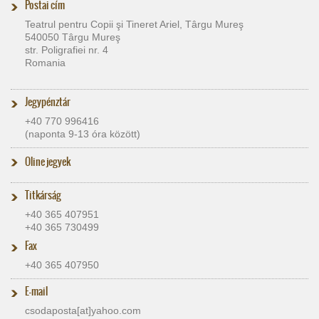
Postai cím
Teatrul pentru Copii şi Tineret Ariel, Târgu Mureş
540050 Târgu Mureş
str. Poligrafiei nr. 4
Romania
Jegypénztár
+40 770 996416
(naponta 9-13 óra között)
Oline jegyek
Titkárság
+40 365 407951
+40 365 730499
Fax
+40 365 407950
E-mail
csodaposta[at]​yahoo.com