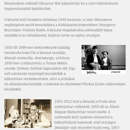
Moszkvában működő Obrazcov féle bábszínház és a cseh bábművészet
hagyományaiból táplálkoztak.
A társulat első hivatalos előadása 1949 tavaszán, a népi
Athenaeum
segítségével került bemutatásra a Kultúrpalota kistermében: Abezgonz-
Bruchstein: A bűvös festék. A társulat megalakulása pillanatától fogva
utaztatta is az előadásokat, bejárva szinte az egész országot.
1950-től 1999-ben bekövetkezett haláláig
Herskovits Antal Pál a társulat vezetője,
állandó rendezője, dramaturgja, színésze.
1950-ben a bábszínház a Tompa Miklós
vezette
Székely Színház
tagozatává vált. Egy
volt cukrászda helyiségét bocsátották a
bábszínház rendelkezésére, ahol a próbákat
és előadásokat tartották; a bábokat és díszleteket Révész Endre műtermében
készítették.
1951-2012 közt a társulat a Posta utcai
székházban működött; 1955-től az
Állami
Magyar Bábszínház
nevet viselte. A
szélesebb körű szakmai elismerést a
bábszínházak bukaresti, első országos
dekádján való részvétel hozta meg, 1957-