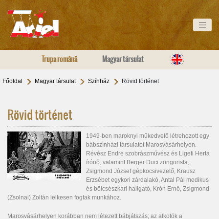
Trupa română
Magyar társulat
Főoldal
Magyar társulat
Színház
Rövid történet
Rövid történet
1949-ben maroknyi műkedvelő létrehozott egy
bábszínházi társulatot Marosvásárhelyen.
Révész Endre szobrászművész és Ligeti Herta
írónő, valamint Berger Duci zongorista,
Zsigmond József gépkocsivezető, Krausz
Erzsébet egykori zárdalakó, Antal Pál medikus
és bölcsészkari hallgató, Krón Ernő, Zsigmond
(Zsolnai) Zoltán lelkesen fogtak munkához.
Marosvásárhelyen korábban nem létezett bábjátszás; az alkotók a