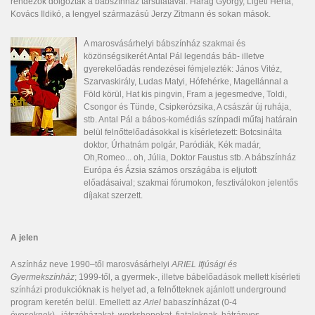
rendezők dolgoztak a bábszínház társulatával: Harag György, Ligeti Herta,
Kovács Ildikó, a lengyel származású Jerzy Zitmann és sokan mások.
A marosvásárhelyi bábszínház szakmai és
közönségsikerét Antal Pál legendás báb- illetve
gyerekelőadás rendezései fémjelezték: János Vitéz,
Szarvaskirály, Ludas Matyi, Hófehérke, Magellánnal a
Föld körül, Hat kis pingvin, Fram a jegesmedve, Toldi,
Csongor és Tünde, Csipkerózsika, A császár új ruhája,
stb. Antal Pál a bábos-komédiás színpadi műfaj határain
belül felnőttelőadásokkal is kísérletezett: Botcsinálta
doktor, Úrhatnám polgár, Paródiák, Kék madár,
Oh,Romeo... oh, Júlia, Doktor Faustus stb. A bábszínház
Európa és Ázsia számos országába is eljutott
előadásaival; szakmai fórumokon, fesztiválokon jelentős
díjakat szerzett.
A jelen
A színház neve 1990–től marosvásárhelyi
ARIEL Ifjúsági és
Gyermekszínház
; 1999-től, a gyermek-, illetve bábelőadások mellett kísérleti
színházi produkcióknak is helyet ad, a felnőtteknek ajánlott underground
program keretén belül. Emellett az
Ariel
babasz
ínházat (0-4
éveseknek),
játszóházakat, workshopokat, fiataloknak, hátrányos