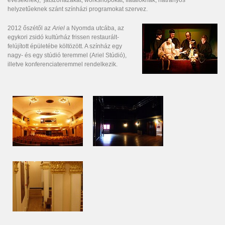
helyzetűeknek szánt színházi programokat szervez.
2012 őszétől az
Ariel
a Nyomda utcába, az
egykori zsidó kultúrház frissen restaurált-
felújított épületébe költözött. A színház egy
nagy- és egy stúdió teremmel (Ariel Stúdió),
illetve konferenciateremmel rendelkezik.