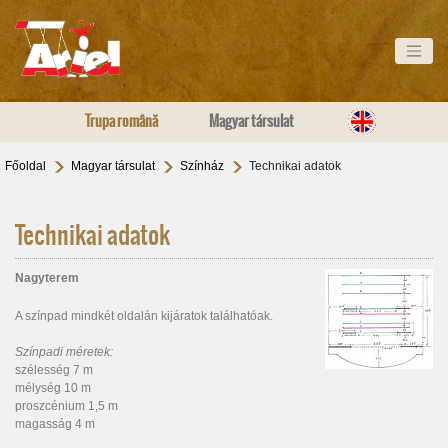
Trupa română
Magyar társulat
Főoldal
Magyar társulat
Színház
Technikai adatok
Technikai adatok
Nagyterem
A színpad mindkét oldalán kijáratok találhatóak.
Színpadi méretek:
szélesség 7 m
mélység 10 m
proszcénium 1,5 m
magasság 4 m