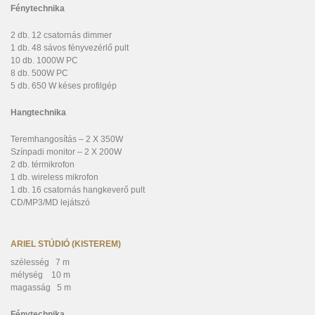
F
énytechnika
2 db. 12 csatornás dimmer
1 db. 48 sávos fényvezérlő pult
10 db. 1000W PC
8 db. 500W PC
5 db. 650 W késes profilgép
Hangtechnika
Teremhangosítás – 2 X 350W
Színpadi monitor – 2 X 200W
2 db. térmikrofon
1 db. wireless mikrofon
1 db. 16 csatornás hangkeverő pult
CD/MP3/MD lejátszó
ARIEL STÚDIÓ (KISTEREM)
szélesség 7 m
mélység 10 m
magasság 5 m
Fénytechnika