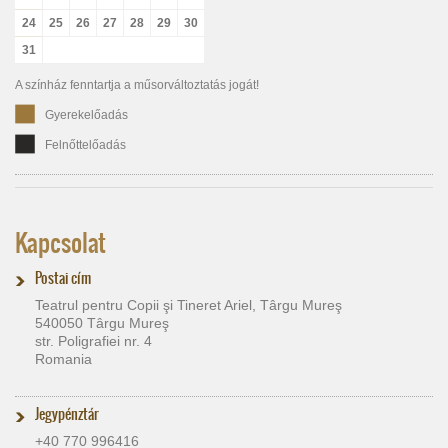
24
25
26
27
28
29
30
31
A színház fenntartja a műsorváltoztatás jogát!
Gyerekelőadás
Felnőttelőadás
Kapcsolat
Postai cím
Teatrul pentru Copii şi Tineret Ariel, Târgu Mureş
540050 Târgu Mureş
str. Poligrafiei nr. 4
Romania
Jegypénztár
+40 770 996416