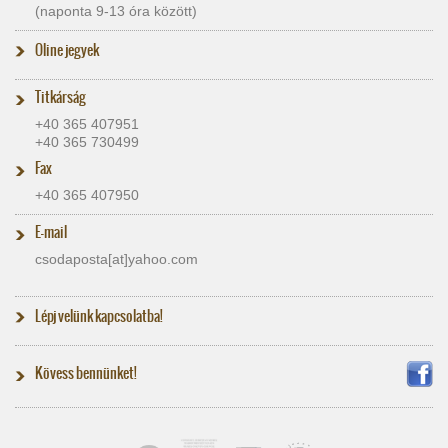
(naponta 9-13 óra között)
Oline jegyek
Titkárság
+40 365 407951
+40 365 730499
Fax
+40 365 407950
E-mail
csodaposta[at]​yahoo.com
Lépj velünk kapcsolatba!
Kövess bennünket!