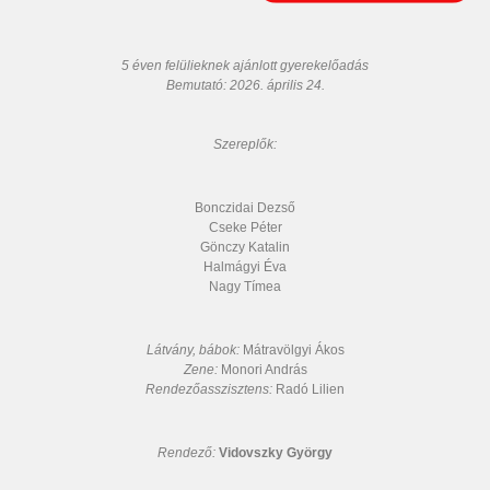
5 éven felülieknek ajánlott gyerekelőadás
Bemutató: 2026. április 24.
Szereplők:
Bonczidai Dezső
Cseke Péter
Gönczy Katalin
Halmágyi Éva
Nagy Tímea
Látvány, bábok:
Mátravölgyi Ákos
Zene:
Monori András
Rendezőasszisztens:
Radó Lilien
Rendező:
Vidovszky György