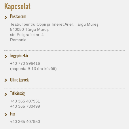
Kapcsolat
Postai cím
Teatrul pentru Copii şi Tineret Ariel, Târgu Mureş
540050 Târgu Mureş
str. Poligrafiei nr. 4
Romania
Jegypénztár
+40 770 996416
(naponta 9-13 óra között)
Oline jegyek
Titkárság
+40 365 407951
+40 365 730499
Fax
+40 365 407950