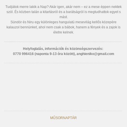
Tudjátok merre lakik a Nap? Akár igen, akár nem – ez a mese éppen nektek
szól. És közben talán a kitartásról és a barátságról is megtudhattok egyet s
mást.
Sündör és Niru egy különleges hangulatú mesevilág kellős közepére
kalauzol bennünket, ahol nem csak a bábok, hanem a fények és a zajok is
életre kelnek.
Helyfoglalás, információk és közönségszervezés:
0770 996416 (naponta 9-13 óra között), anghieniko@gmail.com
MŰSORNAPTÁR