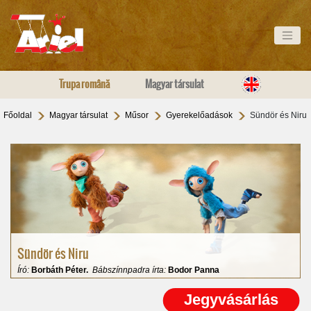
Trupa română
Magyar társulat
Főoldal
Magyar társulat
Műsor
Gyerekelőadások
Sündör és Niru
Sündör és Niru
Író:
Borbáth Péter.
Bábszínnpadra írta:
Bodor Panna