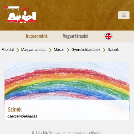
Trupa română
Magyar társulat
Főoldal
Magyar társulat
Műsor
Gyerekelőadások
Színek
Színek
csecsemőelőadás
0-4 év közötti gyerekeknek ajánlott előadás