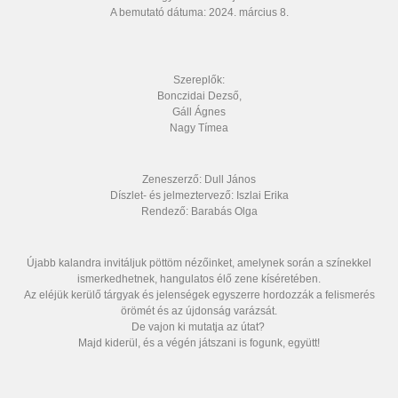
A bemutató dátuma: 2024. március 8.
Szereplők:
Bonczidai Dezső,
Gáll Ágnes
Nagy Tímea
Zeneszerző: Dull János
Díszlet- és jelmeztervező: Iszlai Erika
Rendező: Barabás Olga
Újabb kalandra invitáljuk pöttöm nézőinket, amelynek során a színekkel
ismerkedhetnek, hangulatos élő zene kíséretében.
Az eléjük kerülő tárgyak és jelenségek egyszerre hordozzák a felismerés
örömét és az újdonság varázsát.
De vajon ki mutatja az útat?
Majd kiderül, és a végén játszani is fogunk, együtt!