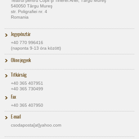
Teatrul pentru Copii şi Tineret Ariel, Târgu Mureş
540050 Târgu Mureş
str. Poligrafiei nr. 4
Romania
Jegypénztár
+40 770 996416
(naponta 9-13 óra között)
Oline jegyek
Titkárság
+40 365 407951
+40 365 730499
Fax
+40 365 407950
E-mail
csodaposta[at]​yahoo.com