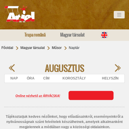
Trupa română
Magyar társulat
Főoldal
Magyar társulat
Műsor
Naptár
AUGUSZTUS
NAP
ÓRA
CÍM
KOROSZTÁLY
HELYSZÍN
Tájékoztatjuk kedves nézőinket, hogy előadásainkról, eseményeinkről a
nyilvánosságnak szánt felvételek készülhetnek, amelyek alkalmanként
megjelennek a médiában vagy a közösségi oldalainkon.