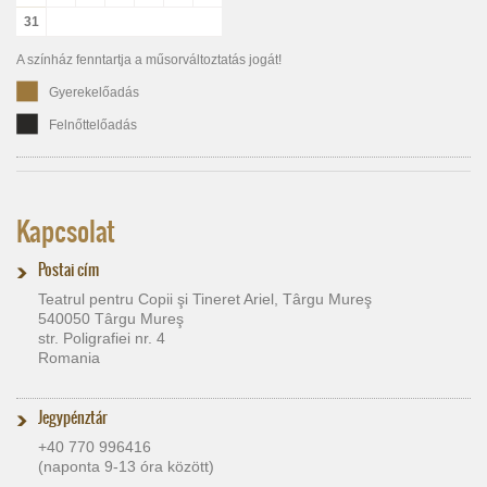
31
A színház fenntartja a műsorváltoztatás jogát!
Gyerekelőadás
Felnőttelőadás
Kapcsolat
Postai cím
Teatrul pentru Copii şi Tineret Ariel, Târgu Mureş
540050 Târgu Mureş
str. Poligrafiei nr. 4
Romania
Jegypénztár
+40 770 996416
(naponta 9-13 óra között)