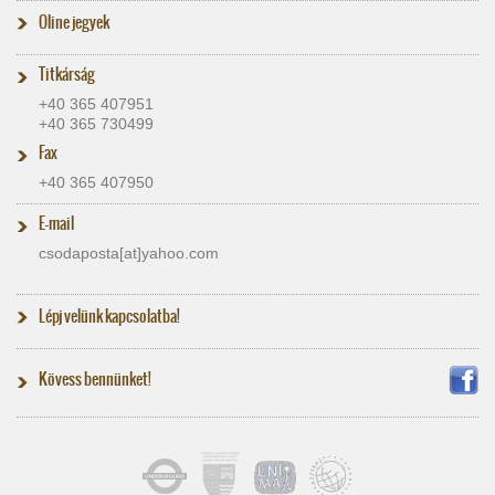
Oline jegyek
Titkárság
+40 365 407951
+40 365 730499
Fax
+40 365 407950
E-mail
csodaposta[at]​yahoo.com
Lépj velünk kapcsolatba!
Kövess bennünket!