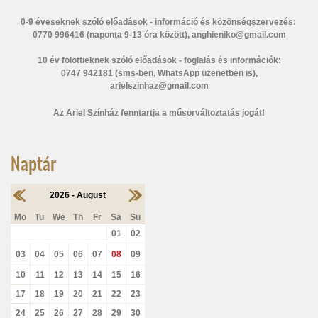
0-9 éveseknek szóló előadások - információ és közönségszervezés:
0770 996416 (naponta 9-13 óra között), anghieniko@gmail.com
10 év fölöttieknek szóló előadások - foglalás és információk:
0747 942181 (sms-ben, WhatsApp üzenetben is),
arielszinhaz@gmail.com
Az Ariel Színház fenntartja a műsorváltoztatás jogát!
Naptár
2026 - August
Mo
Tu
We
Th
Fr
Sa
Su
01
02
03
04
05
06
07
08
09
10
11
12
13
14
15
16
17
18
19
20
21
22
23
24
25
26
27
28
29
30