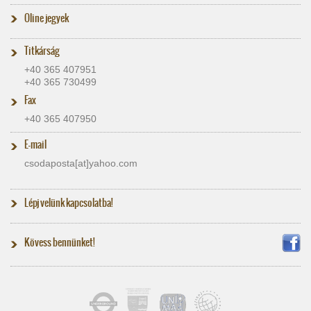
Oline jegyek
Titkárság
+40 365 407951
+40 365 730499
Fax
+40 365 407950
E-mail
csodaposta[at]​yahoo.com
Lépj velünk kapcsolatba!
Kövess bennünket!