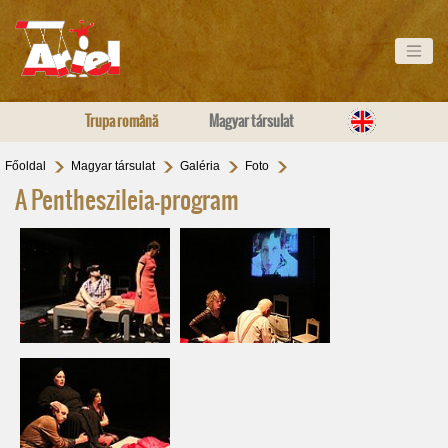
Trupa română
Magyar társulat
Főoldal
Magyar társulat
Galéria
Foto
A Pentheszileia-program