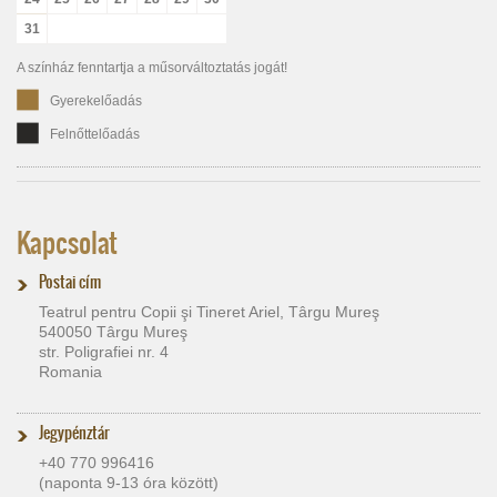
31
A színház fenntartja a műsorváltoztatás jogát!
Gyerekelőadás
Felnőttelőadás
Kapcsolat
Postai cím
Teatrul pentru Copii şi Tineret Ariel, Târgu Mureş
540050 Târgu Mureş
str. Poligrafiei nr. 4
Romania
Jegypénztár
+40 770 996416
(naponta 9-13 óra között)