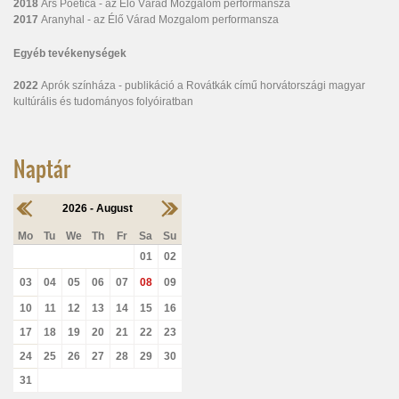
2018
Ars Poetica - az Élő Várad Mozgalom performansza
2017
Aranyhal - az Élő Várad Mozgalom performansza
Egyéb tevékenységek
2022
Aprók színháza - publikáció a Rovátkák című horvátországi magyar
kultúrális és tudományos folyóiratban
Naptár
2026 - August
Mo
Tu
We
Th
Fr
Sa
Su
01
02
03
04
05
06
07
08
09
10
11
12
13
14
15
16
17
18
19
20
21
22
23
24
25
26
27
28
29
30
31