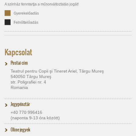
A színház fenntartja a műsorváltoztatás jogát!
Gyerekelőadás
Felnőttelőadás
Kapcsolat
Postai cím
Teatrul pentru Copii şi Tineret Ariel, Târgu Mureş
540050 Târgu Mureş
str. Poligrafiei nr. 4
Romania
Jegypénztár
+40 770 996416
(naponta 9-13 óra között)
Oline jegyek