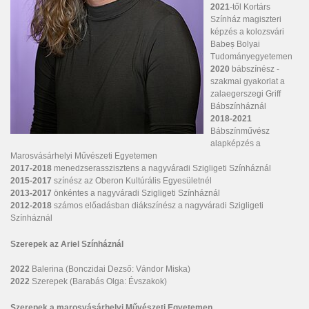
2021
-től Kortárs
Színház magiszteri
képzés a kolozsvári
Babeș Bolyai
Tudományegyetemen
2020
bábszínész -
szakmai gyakorlat a
zalaegerszegi Griff
Bábszínháznál
2018-2021
Bábszínművész
alapképzés a
Marosvásárhelyi Művészeti Egyetemen
2017-2018
menedzserasszisztens a nagyváradi Szigligeti Színháznál
2015-2017
színész az Oberon Kultúrális Egyesületnél
2013-2017
önkéntes a nagyváradi Szigligeti Színháznál
2012-2018
számos előadásban diákszínész a nagyváradi Szigligeti
Színháznál
Szerepek az Ariel Színháznál
2022
Balerina (Bonczidai Dezső: Vándor Miska)
2022
Szerepek (Barabás Olga: Évszakok)
Szerepek a marosvásárhelyi Művészeti Egyetemen