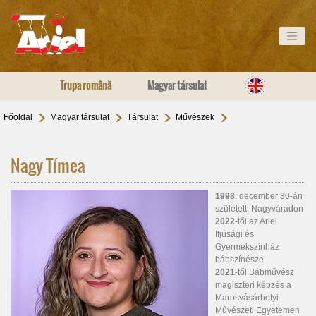
Trupa română
Magyar társulat
Főoldal
Magyar társulat
Társulat
Művészek
Nagy Tímea
1998
. december 30-án
született, Nagyváradon
2022
-től az Ariel
Ifjúsági és
Gyermekszínház
bábszínésze
2021
-től Bábművész
magiszteri képzés a
Marosvásárhelyi
Művészeti Egyetemen