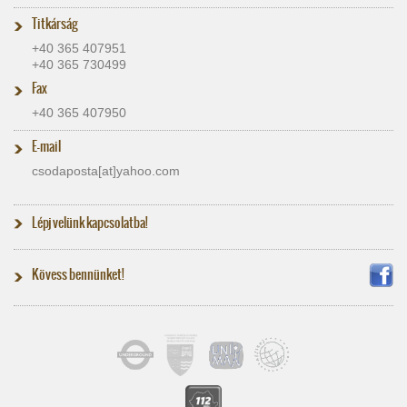
Titkárság
+40 365 407951
+40 365 730499
Fax
+40 365 407950
E-mail
csodaposta[at]​yahoo.com
Lépj velünk kapcsolatba!
Kövess bennünket!