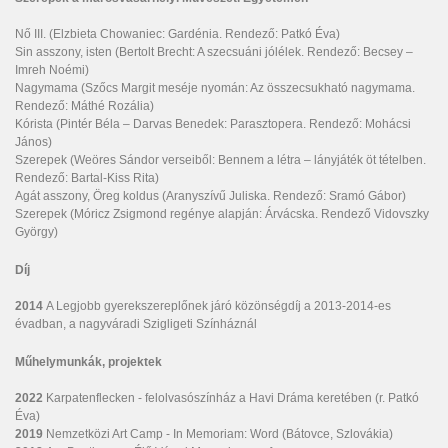
Nő III. (Elzbieta Chowaniec: Gardénia. Rendező: Patkó Éva)
Sin asszony, isten (Bertolt Brecht: A szecsuáni jólélek. Rendező: Becsey –
Imreh Noémi)
Nagymama (Szőcs Margit meséje nyomán: Az összecsukható nagymama.
Rendező: Máthé Rozália)
Kórista (Pintér Béla – Darvas Benedek: Parasztopera. Rendező: Mohácsi
János)
Szerepek (Weöres Sándor verseiből: Bennem a létra – lányjáték öt tételben.
Rendező: Bartal-Kiss Rita)
Agát asszony, Öreg koldus (Aranyszívű Juliska. Rendező: Sramó Gábor)
Szerepek (Móricz Zsigmond regénye alapján: Árvácska. Rendező Vidovszky
György)
Díj
2014
A Legjobb gyerekszereplőnek járó közönségdíj a 2013-2014-es
évadban, a nagyváradi Szigligeti Színháznál
Műhelymunkák, projektek
2022
Karpatenflecken - felolvasószínház a Havi Dráma keretében (r. Patkó
Éva)
2019
Nemzetközi Art Camp - In Memoriam: Word (Bátovce, Szlovákia)