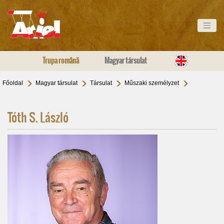
Trupa română
Magyar társulat
Főoldal
Magyar társulat
Társulat
Műszaki személyzet
Tóth S. László