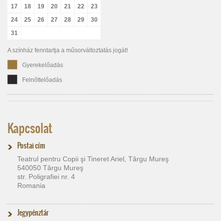
17
18
19
20
21
22
23
24
25
26
27
28
29
30
31
A színház fenntartja a műsorváltoztatás jogát!
Gyerekelőadás
Felnőttelőadás
Kapcsolat
Postai cím
Teatrul pentru Copii şi Tineret Ariel, Târgu Mureş
540050 Târgu Mureş
str. Poligrafiei nr. 4
Romania
Jegypénztár