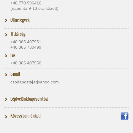
+40 770 996416
(naponta 9-13 óra között)
Oline jegyek
Titkárság
+40 365 407951
+40 365 730499
Fax
+40 365 407950
E-mail
csodaposta[at]​yahoo.com
Lépj velünk kapcsolatba!
Kövess bennünket!