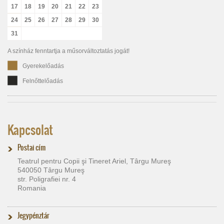
17
18
19
20
21
22
23
24
25
26
27
28
29
30
31
A színház fenntartja a műsorváltoztatás jogát!
Gyerekelőadás
Felnőttelőadás
Kapcsolat
Postai cím
Teatrul pentru Copii şi Tineret Ariel, Târgu Mureş
540050 Târgu Mureş
str. Poligrafiei nr. 4
Romania
Jegypénztár