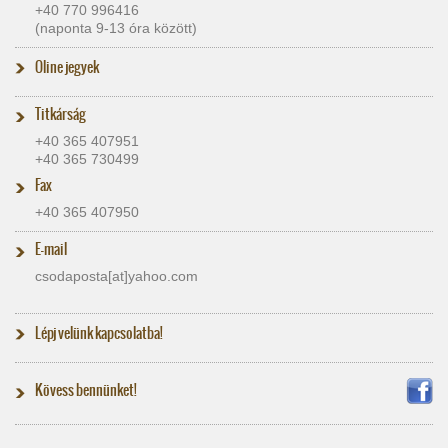
+40 770 996416
(naponta 9-13 óra között)
Oline jegyek
Titkárság
+40 365 407951
+40 365 730499
Fax
+40 365 407950
E-mail
csodaposta[at]​yahoo.com
Lépj velünk kapcsolatba!
Kövess bennünket!