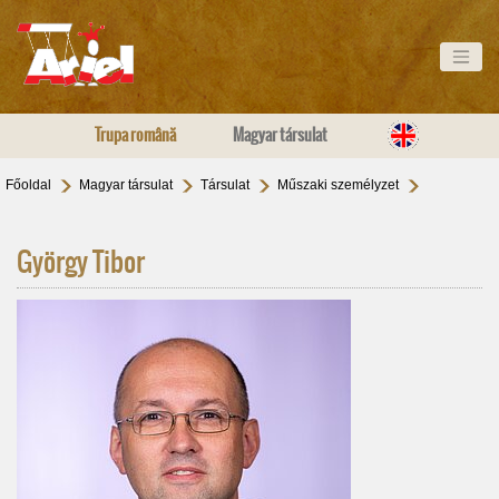
Trupa română
Magyar társulat
Főoldal
Magyar társulat
Társulat
Műszaki személyzet
György Tibor