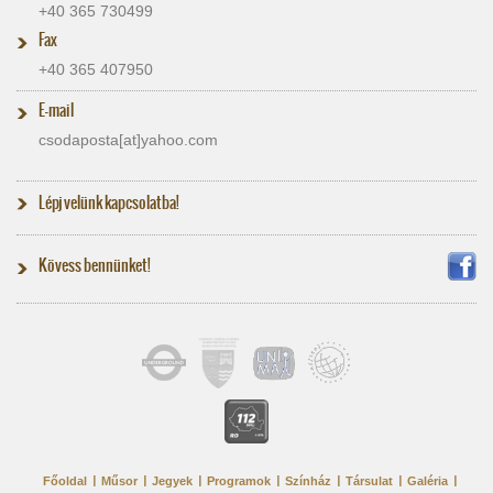
+40 365 730499
Fax
+40 365 407950
E-mail
csodaposta[at]​yahoo.com
Lépj velünk kapcsolatba!
Kövess bennünket!
Főoldal
Műsor
Jegyek
Programok
Színház
Társulat
Galéria