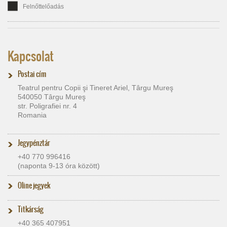
Felnőttelőadás
Kapcsolat
Postai cím
Teatrul pentru Copii şi Tineret Ariel, Târgu Mureş
540050 Târgu Mureş
str. Poligrafiei nr. 4
Romania
Jegypénztár
+40 770 996416
(naponta 9-13 óra között)
Oline jegyek
Titkárság
+40 365 407951