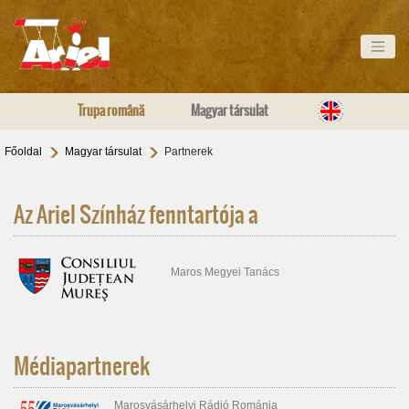
Trupa română
Magyar társulat
Főoldal
Magyar társulat
Partnerek
Az Ariel Színház fenntartója a
Maros Megyei Tanács
Médiapartnerek
Marosvásárhelyi Rádió Románia