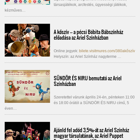
társasjátékok, arcfestés, ügyességi játékok,
kézműves…
A kőszív – a pécsi Bóbita Bábszínház
előadása az Ariel Színházban
Online jegyek:
bilete.visitmures.com/380akőszív
Helyszín: az Ariel Színház nagyterme …
SÜNDÖR ÉS NIRU bemutató az Ariel
Színházban
Szeretettel várunk április 24-én, pénteken 11:00
és 18:00 órától a SÜNDÖR ÉS NIRU című, 5
éven…
Ajánld fel adód 3,5%-át az Ariel Színház
magyar társulatának, az Ariel Puppet