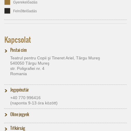
Gyerekelőadás
Felnőttelőadás
Kapcsolat
Postai cím
Teatrul pentru Copii şi Tineret Ariel, Târgu Mureş
540050 Târgu Mureş
str. Poligrafiei nr. 4
Romania
Jegypénztár
+40 770 996416
(naponta 9-13 óra között)
Oline jegyek
Titkárság