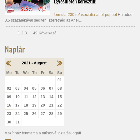
Egyesületen keresztül!
formular230.ro/asociatia-ariel-puppet
Ha adód
3,5 százalékával segíteni szeretnéd az Ariel…
1
2
3
…
49
Következő
Naptár
2021 - August
Mo
Tu
We
Th
Fr
Sa
Su
01
02
03
04
05
06
07
08
09
10
11
12
13
14
15
16
17
18
19
20
21
22
23
24
25
26
27
28
29
30
31
A színház fenntartja a műsorváltoztatás jogát!