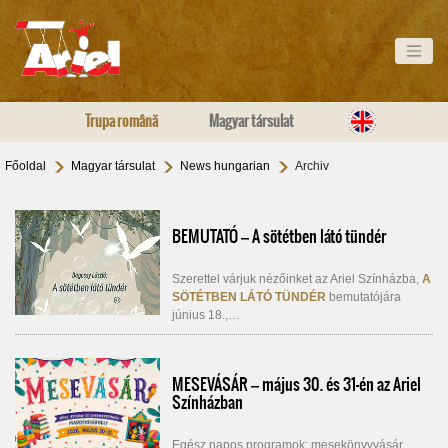
Trupa română
Magyar társulat
Főoldal
Magyar társulat
News hungarian
Archiv
BEMUTATÓ – A sötétben látó tündér
Szerettel várjuk nézőinket az Ariel Színházba,
A
SÖTÉTBEN LÁTÓ TÜNDÉR
bemutatójára
június 18.,…
MESEVÁSÁR – május 30. és 31-én az Ariel
Színházban
Egész napos programok: mesekönyvvásár,