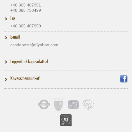
+40 365 407951
+40 365 730499
Fax
+40 365 407950
E-mail
csodaposta[at]​yahoo.com
Lépj velünk kapcsolatba!
Kövess bennünket!