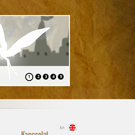
Volt egyszer egy
1
2
3
4
5
En
Kapcsolat