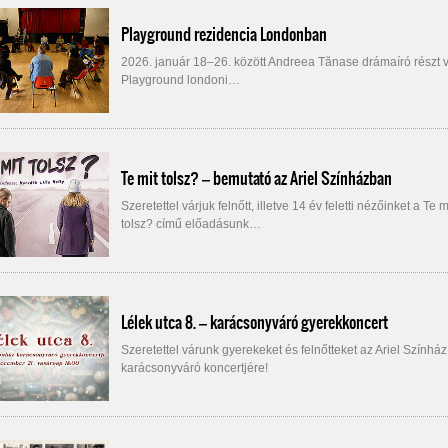
Playground rezidencia Londonban
2026. január 18–26. között Andreea Tănase drámaíró részt v
Playground londoni…
Te mit tolsz? – bemutató az Ariel Színházban
Szeretettel várjuk felnőtt, illetve 14 év feletti nézőinket a Te m
tolsz? című előadásunk…
Lélek utca 8. – karácsonyváró gyerekkoncert
Szeretettel várunk gyerekeket és felnőtteket az Ariel Színház
karácsonyváró koncertjére!