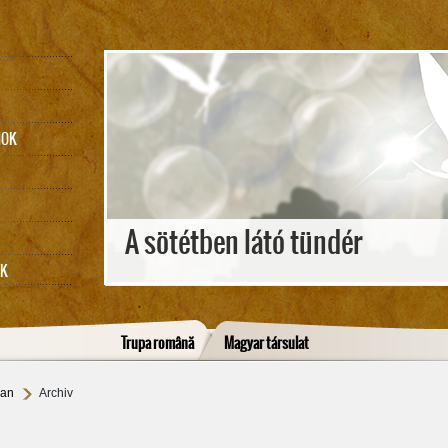
MOK
A sötétben látó tündér
EK
Trupa română
Magyar társulat
ian
Archiv