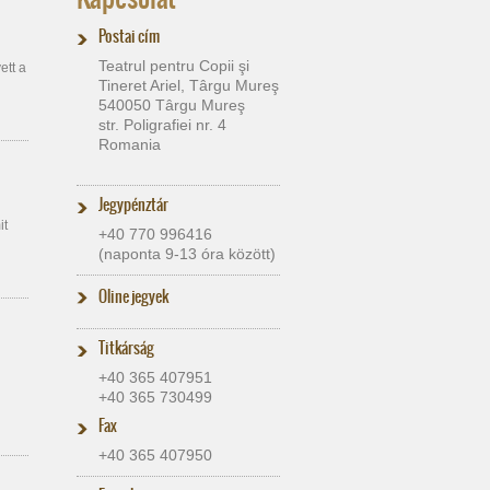
Postai cím
Teatrul pentru Copii şi
ett a
Tineret Ariel, Târgu Mureş
540050 Târgu Mureş
str. Poligrafiei nr. 4
Romania
Jegypénztár
it
+40 770 996416
(naponta 9-13 óra között)
Oline jegyek
Titkárság
+40 365 407951
+40 365 730499
Fax
+40 365 407950