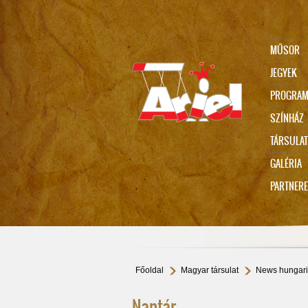
MŰSOR
JEGYEK
PROGRA
SZÍNHÁZ
TÁRSULAT
Ariel 75 // VARÁZSDOBOZ
GALÉRIA
PARTNER
Jubileumi beszélgetések
ONLINE
Főoldal
Magyar társulat
News hungar
Naptár