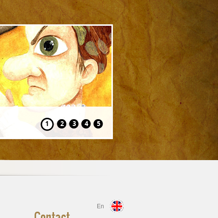
Hansel și Gretel
1
2
3
4
5
En
Contact