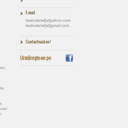
E-mail
teatrulariel[at]​yahoo.com
teatrulariel[at]​gmail.com
Contactează-ne !
Urmăreşte-ne pe
riu,
tre
e,
 care
i.