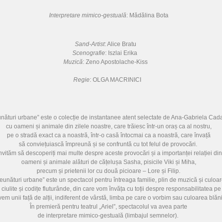
Interpretare mimico-gestuală
: Mădălina Bota
Sand-Artist
: Alice Bratu
Scenografie
: Iszlai Erika
Muzică
: Zeno Apostolache-Kiss
Regie
: OLGA MACRINICI
nături urbane” este o colecție de instantanee atent selectate de Ana-Gabriela Cada
cu oameni și animale din zilele noastre, care trăiesc într-un oraș ca al nostru,
pe o stradă exact ca a noastră, într-o casă întocmai ca a noastră, care învață
să conviețuiască împreună și se confruntă cu tot felul de provocări.
nvităm să descoperiți mai multe despre aceste provocări și a importanței relației din
oameni și animale alături de cățelușa Sasha, pisicile Viki și Miha,
precum și prietenii lor cu două picioare – Lore și Filip.
eunături urbane” este un spectacol pentru întreaga familie, plin de muzică și culoar
 ciulite și codițe fluturânde, din care vom învăța cu toții despre responsabilitatea pe
vem unii față de alții, indiferent de vârstă, limba pe care o vorbim sau culoarea blăni
În premieră pentru teatrul „Ariel”, spectacolul va avea parte
de interpretare mimico-gestuală (limbajul semnelor).