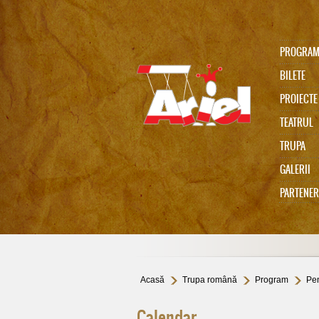
PROGRA
BILETE
PROIECTE
TEATRUL
TRUPA
Ariel 75
GALERII
PARTENER
In memoriam Gabi Cadariu
Acasă
Trupa română
Program
Pen
Calendar