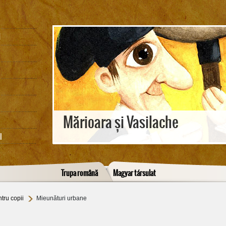
M
Mărioara și Vasilache
I
Trupa română
Magyar társulat
tru copii
Mieunături urbane