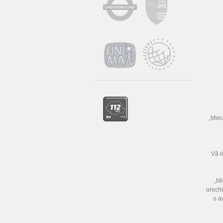
„Mieu
Vă i
„Mi
urechi
o a