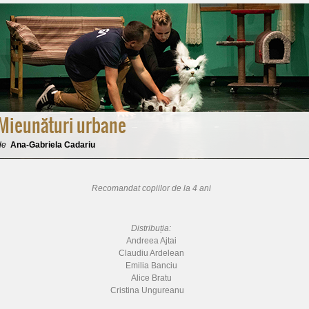
Mieunături urbane
de
Ana-Gabriela Cadariu
Recomandat copiilor de la 4 ani
Distribuția:
Andreea Ajtai
Claudiu Ardelean
Emilia Banciu
Alice Bratu
Cristina Ungureanu