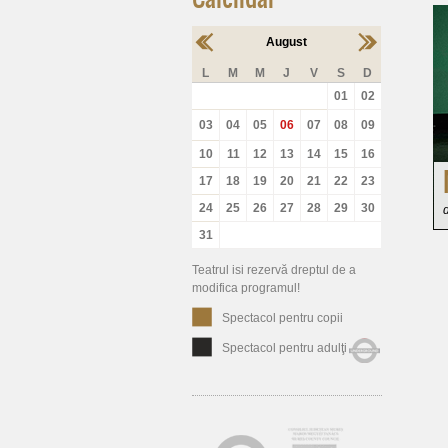
August
L
M
M
J
V
S
D
01
02
03
04
05
06
07
08
09
10
11
12
13
14
15
16
17
18
19
20
21
22
23
24
25
26
27
28
29
30
31
Teatrul isi rezervă dreptul de a
modifica programul!
Spectacol pentru copii
Spectacol pentru adulţi