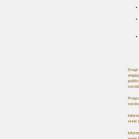
Dragi 
angaja
public
social
Progra
societ
Inform
orele 
Inform
orele 