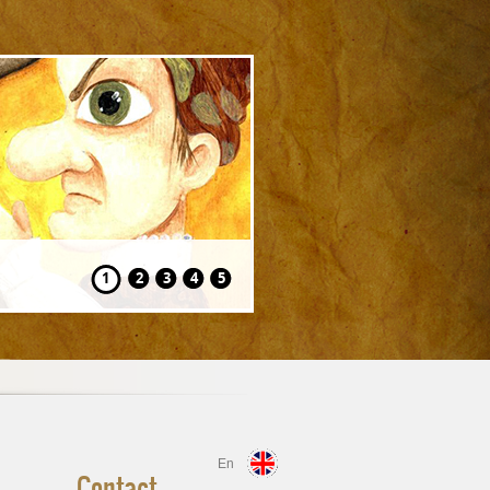
Hansel și Gretel
1
2
3
4
5
En
Contact