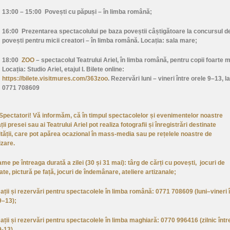
13:00 – 15:00
Povești cu păpuși –
în limba română;
16:00
Prezentarea spectacolului pe baza poveștii câștigătoare la concursul d
povești pentru micii creatori –
în limba română. Locația: sala mare;
18:00
ZOO
– spectacolul Teatrului Ariel, în limba română, pentru copii foarte m
Locația: Studio Ariel, etajul I. Bilete online:
https://bilete.visitmures.com/363zoo
. Rezervări luni – vineri între orele 9–13, la
0771 708609
Spectatori! Vă informăm, că în timpul spectacolelor și evenimentelor noastre
ții presei sau ai Teatrului Ariel pot realiza fotografii și înregistrări destinate
ității, care pot apărea ocazional în mass-media sau pe rețelele noastre de
izare.
me pe întreaga durată a zilei (30 și 31 mai): târg de cărți cu povești, jocuri de
ate, pictură pe față, jocuri de îndemânare, ateliere artizanale;
ații și rezervări pentru spectacolele în limba română: 0771 708609 (luni–vineri 
9–13);
ații și rezervări pentru spectacolele în limba maghiară: 0770 996416 (zilnic într
9-13).