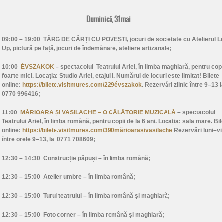
Duminică, 31 mai
09:00 – 19:00
TÂRG DE CĂRȚI CU POVEȘTI, jocuri de societate cu Atelierul L
Up, pictură pe față, jocuri de îndemânare, ateliere artizanale;
10:00
ÉVSZAKOK
– spectacolul Teatrului Ariel, în limba maghiară, pentru copi
foarte mici. Locația: Studio Ariel, etajul I. Numărul de locuri este limitat! Bilete
online:
https://bilete.visitmures.com/229évszakok
. Rezervări zilnic între 9–13 l
0770 996416;
11:00
MĂRIOARA ȘI VASILACHE – O CĂLĂTORIE MUZICALĂ
– spectacolul
Teatrului Ariel, în limba română, pentru copii de la 6 ani. Locația: sala mare. Bil
online:
https://bilete.visitmures.com/390mărioarașivasilache
Rezervări luni–vi
între orele 9–13, la 0771 708609;
12:30 – 14:30
Construcție păpuși –
în limba română;
12:30 – 15:00
Atelier umbre –
în limba română;
12:30 – 15:00
Turul teatrului –
în limba română și maghiară;
12:30 – 15:00
Foto corner –
în limba română și maghiară;