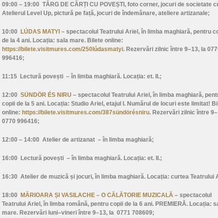
09:00 – 19:00
TÂRG DE CĂRȚI CU POVEȘTI, foto corner, jocuri de societate c
Atelierul Level Up, pictură pe față, jocuri de îndemânare, ateliere artizanale;
10:00
LÚDAS MATYI
– spectacolul Teatrului Ariel, în limba maghiară, pentru co
de la 4 ani. Locația: sala mare. Bilete online:
https://bilete.visitmures.com/250lúdasmatyi
. Rezervări zilnic între 9–13, la 07
996416;
11:15
Lectură povești
– în limba maghiară. Locația: et. II.;
12:00
SÜNDÖR ÉS NIRU
– spectacolul Teatrului Ariel, în limba maghiară, pent
copii de la 5 ani. Locația: Studio Ariel, etajul I. Numărul de locuri este limitat! Bi
online:
https://bilete.visitmures.com/387sündörésniru
. Rezervări zilnic între 9–
0770 996416;
12:00 – 14:00
Atelier de artizanat
– în limba maghiară;
16:00
Lectură povești
– în limba maghiară. Locația: et. II.;
16:30
Atelier de muzică și jocuri
, în limba maghiară. Locația: curtea Teatrului A
18:00
MĂRIOARA ȘI VASILACHE – O CĂLĂTORIE MUZICALĂ
– spectacolul
Teatrului Ariel, în limba română, pentru copii de la 6 ani. PREMIERĂ. Locația: s
mare. Rezervări luni–vineri între 9–13, la 0771 708609;