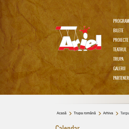
PROGRA
BILETE
PROIECTE
TEATRUL
TRUPA
Ariel 75
GALERII
PARTENER
In memoriam Gabi Cadariu
Acasă
Trupa română
Arhiva
Targu
Calendar