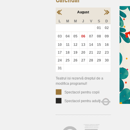
August
L
M
M
J
V
S
D
01
02
03
04
05
06
07
08
09
10
11
12
13
14
15
16
17
18
19
20
21
22
23
24
25
26
27
28
29
30
31
Teatrul isi rezervă dreptul de a
modifica programul!
Spectacol pentru copii
Spectacol pentru adulţi