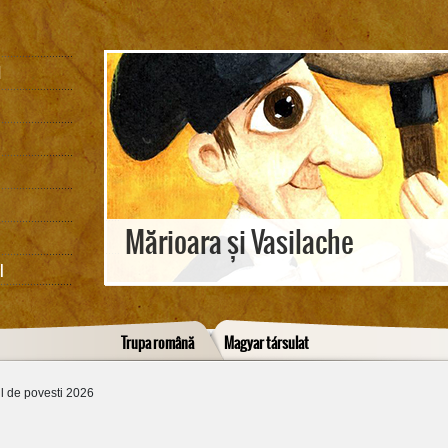
M
Mărioara și Vasilache
I
Trupa română
Magyar társulat
l de povesti 2026