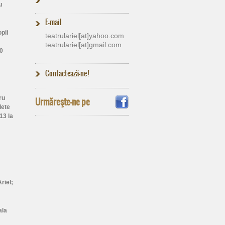
u
E-mail
pii
teatrulariel[at]​yahoo.com
teatrulariel[at]​gmail.com
70
Contactează-ne !
ru
Urmăreşte-ne pe
lete
13 la
riel;
ala