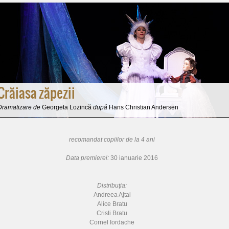
Crăiasa zăpezii
Dramatizare de
Georgeta Lozincă
după
Hans Christian Andersen
recomandat copiilor de la 4 ani
Data premierei:
30 ianuarie 2016
Distribuţia:
Andreea Ajtai
Alice Bratu
Cristi Bratu
Cornel Iordache