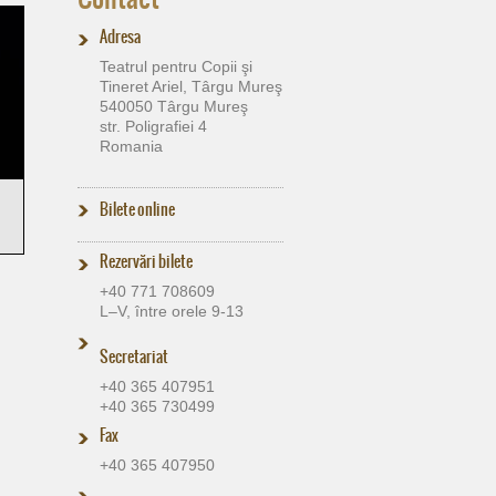
Adresa
Teatrul pentru Copii şi
Tineret Ariel, Târgu Mureş
540050 Târgu Mureş
str. Poligrafiei 4
Romania
Bilete online
Rezervări bilete
+40 771 708609
L–V, între orele 9-13
Secretariat
+40 365 407951
+40 365 730499
Fax
+40 365 407950