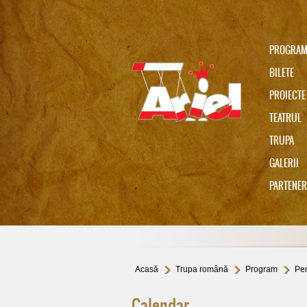
PROGRA
BILETE
PROIECTE
TEATRUL
TRUPA
Ariel 75
GALERII
PARTENER
In memoriam Gabi Cadariu
Acasă
Trupa română
Program
Pen
Calendar