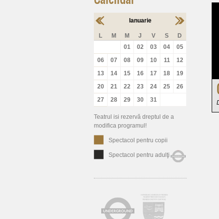
Ianuarie
L
M
M
J
V
S
D
01
02
03
04
05
06
07
08
09
10
11
12
13
14
15
16
17
18
19
20
21
22
23
24
25
26
27
28
29
30
31
Teatrul isi rezervă dreptul de a
modifica programul!
Spectacol pentru copii
Spectacol pentru adulţi