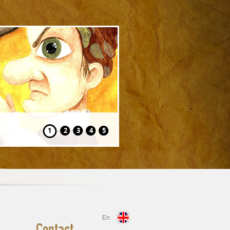
Hansel și Gretel
1
2
3
4
5
En
Contact