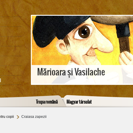
M
Mărioara și Vasilache
I
Trupa română
Magyar társulat
tru copii
Craiasa zapezii