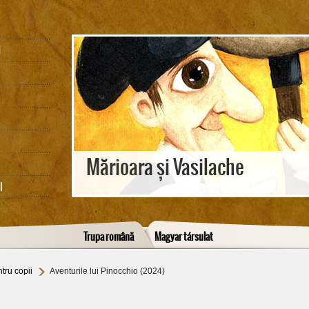
M
Mărioara și Vasilache
I
Trupa română
Magyar társulat
tru copii
Aventurile lui Pinocchio (2024)