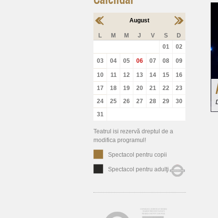
August
L
M
M
J
V
S
D
01
02
03
04
05
06
07
08
09
10
11
12
13
14
15
16
17
18
19
20
21
22
23
24
25
26
27
28
29
30
31
Teatrul isi rezervă dreptul de a
modifica programul!
Spectacol pentru copii
Spectacol pentru adulţi