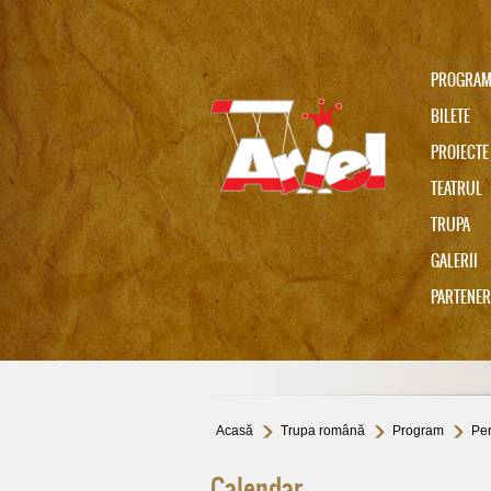
PROGRA
BILETE
PROIECTE
TEATRUL
TRUPA
Ariel 75
GALERII
PARTENER
In memoriam Gabi Cadariu
Acasă
Trupa română
Program
Pen
Calendar