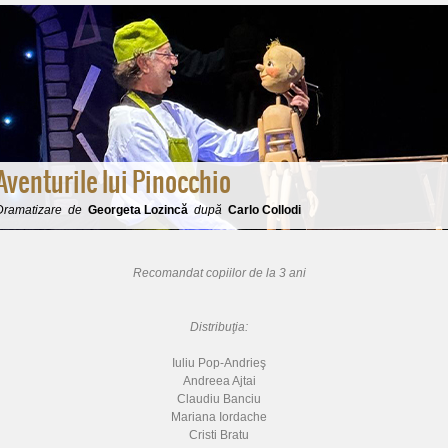
Aventurile lui Pinocchio
Dramatizare
de
Georgeta Lozincă
după
Carlo Collodi
Recomandat copiilor de la 3 ani
Distribuţia:
Iuliu Pop-Andrieş
Andreea Ajtai
Claudiu Banciu
Mariana Iordache
Cristi Bratu