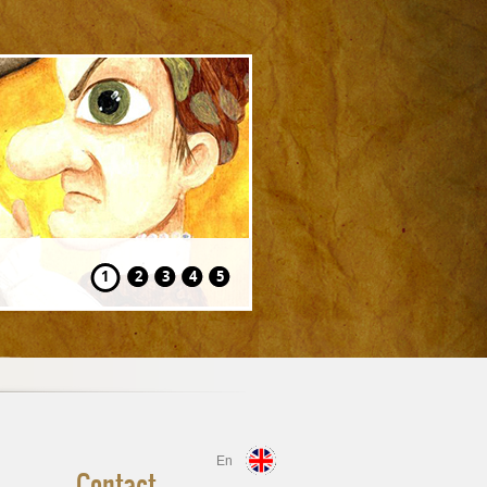
Hansel și Gretel
1
2
3
4
5
En
Contact