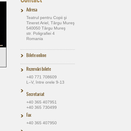
Adresa
Teatrul pentru Copii şi
Tineret Ariel, Târgu Mureş
540050 Târgu Mureş
str. Poligrafiei 4
Romania
Bilete online
Rezervări bilete
+40 771 708609
L–V, între orele 9-13
Secretariat
+40 365 407951
+40 365 730499
Fax
+40 365 407950