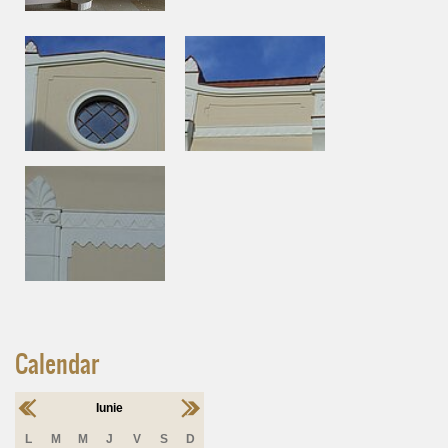
Calendar
Iunie
L
M
M
J
V
S
D