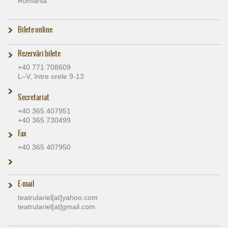
Romania
Bilete online
Rezervări bilete
+40 771 708609
L–V, între orele 9-13
Secretariat
+40 365 407951
+40 365 730499
Fax
+40 365 407950
E-mail
teatrulariel[at]​yahoo.com
teatrulariel[at]​gmail.com