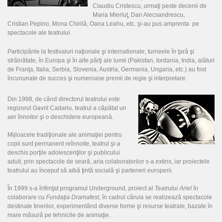
Claudiu Cristescu, urmaţi peste decenii de
Maria Mierluţ, Dan Alecsandrescu,
Cristian Pepino, Mona Chirilă, Oana Leahu, etc. şi-au pus amprenta pe
spectacole ale teatrului.
Participările la festivaluri naţionale şi internationale, turneele în ţară şi
străinătate, în Europa şi în alte părţi ale lumii (Pakistan, Iordania, India, alături
de Franţa, Italia, Serbia, Slovenia, Austria, Germania, Ungaria, etc.) au fost
încununate de succes şi numeroase premii de regie şi interpretare.
Din 1998, de când directorul teatrului este
regizorul Gavril Cadariu, teatrul a căpătat un
aer înnoitor şi o deschidere europeană.
Mijloacele tradiţionale ale animaţiei pentru
copii sunt permanent reînnoite, teatrul şi-a
deschis porţile adolescenţilor şi publicului
adult, prin spectacole de seară, aria colaboratorilor s-a extins, iar proiectele
teatrului au început să aibă ţintă socială şi parteneri europeni.
În 1999 s-a înfiinţat programul Underground, proiect al
Teatrului Ariel
în
colaborare cu
Fundaţia Dramafest
, în cadrul căruia se realizează spectacole
destinate tinerilor, experimentând diverse forme şi resurse teatrale, bazate în
mare măsură pe tehnicile de animaţie.