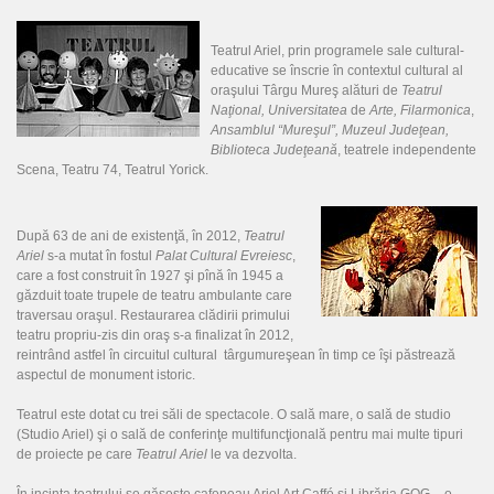
Teatrul Ariel, prin programele sale cultural-
educative se înscrie în contextul cultural al
oraşului Târgu Mureş alături de
Teatrul
Naţional, Universitatea
de
Arte, Filarmonica
,
Ansamblul “Mureşul”, Muzeul Judeţean,
Biblioteca Judeţeană
, teatrele independente
Scena, Teatru 74, Teatrul Yorick.
După 63 de ani de existenţă, în 2012,
Teatrul
Ariel
s-a mutat în fostul
Palat Cultural Evreiesc
,
care a fost construit în 1927 şi pînă în 1945 a
găzduit toate trupele de teatru ambulante care
traversau oraşul. Restaurarea clădirii primului
teatru propriu-zis din oraş s-a finalizat în 2012,
reintrând astfel în circuitul cultural târgumureşean în timp ce îşi păstrează
aspectul de monument istoric.
Teatrul este dotat cu trei săli de spectacole. O sală mare, o sală de studio
(Studio Ariel) şi o sală de conferinţe multifuncţională pentru mai multe tipuri
de proiecte pe care
Teatrul Ariel
le va dezvolta.
În incinta teatrului se găseşte cafeneau Ariel Art Caff
é şi Librăria GOG - o