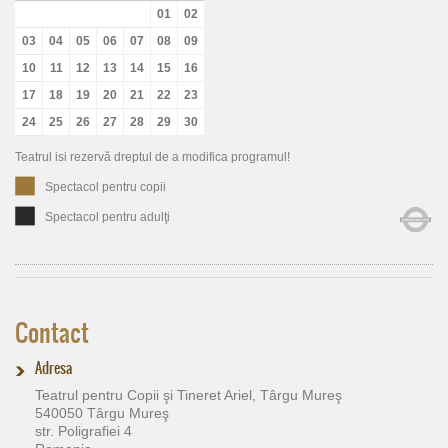
01
02
03
04
05
06
07
08
09
10
11
12
13
14
15
16
17
18
19
20
21
22
23
24
25
26
27
28
29
30
Teatrul isi rezervă dreptul de a modifica programul!
Spectacol pentru copii
Spectacol pentru adulţi
Contact
Adresa
Teatrul pentru Copii şi Tineret Ariel, Târgu Mureş
540050 Târgu Mureş
str. Poligrafiei 4