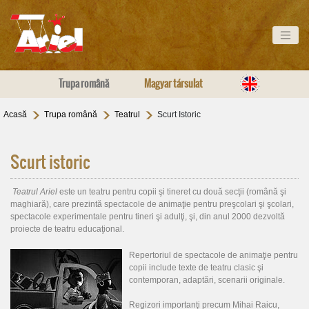
Trupa română
Magyar társulat
Acasă
Trupa română
Teatrul
Scurt Istoric
Scurt istoric
Teatrul Ariel
este un teatru pentru copii şi tineret cu două secţii (română şi
maghiară), care prezintă spectacole de animaţie pentru preşcolari şi şcolari,
spectacole experimentale pentru tineri şi adulţi, şi, din anul 2000 dezvoltă
proiecte de teatru educaţional.
Repertoriul de spectacole de animaţie pentru
copii include texte de teatru clasic şi
contemporan, adaptări, scenarii originale.
Regizori importanţi precum Mihai Raicu,