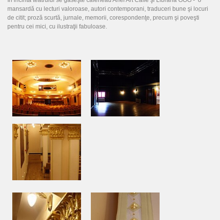
mansardă cu lecturi valoroase, autori contemporani, traduceri bune şi locuri
de citit; proză scurtă, jurnale, memorii, corespondenţe, precum şi poveşti
pentru cei mici, cu ilustraţii fabuloase.