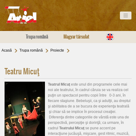
Trupa română
Magyar társulat
Acasă
Trupa română
Proiecte
Teatru Micuţ
Teatrul Micuţ
este unul din programele cele mai
noi ale teatrului, în cadrul căruia se va realiza cel
puţin un spectacol pentru copii între 0-3 ani, în
fiecare stagiune. Bebeluşii, ca şi adulţii, au dreptul
şi abilitatea de a se bucura de experienţa teatrală
şi chiar să se implice în procesul creaţiei.
Diferenţa dintre categoriile de vârstă este una de
perspectivă, percepţie şi dorinţă; ca urmare, în
cadrul
Teatrului Micuţ
se pune accent pe
interacţiune jucăuşă, mişcare, gest ritmic, muzică,