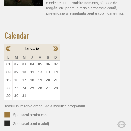
efecte de sunet, vorbire nonsens, cântece de
leagăn, etc. pentru a reda o atmosferă caldă,
prietenoasă şi stimulantă pentru copii foarte mici.
Calendar
Ianuarie
L
M
M
J
V
S
D
01
02
03
04
05
06
07
08
09
10
11
12
13
14
15
16
17
18
19
20
21
22
23
24
25
26
27
28
29
30
31
Teatrul isi rezervă dreptul de a modifica programul!
Spectacol pentru copii
Spectacol pentru adulţi