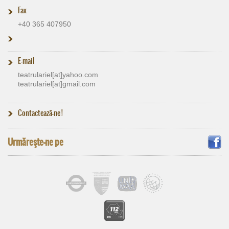
Fax
+40 365 407950
E-mail
teatrulariel[at]​yahoo.com
teatrulariel[at]​gmail.com
Contactează-ne !
Urmăreşte-ne pe