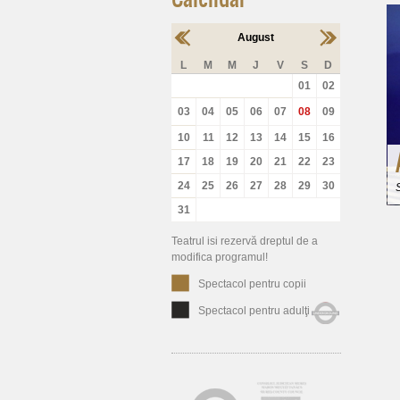
August
L
M
M
J
V
S
D
01
02
03
04
05
06
07
08
09
10
11
12
13
14
15
16
17
18
19
20
21
22
23
24
25
26
27
28
29
30
31
Teatrul isi rezervă dreptul de a
modifica programul!
Spectacol pentru copii
Spectacol pentru adulţi