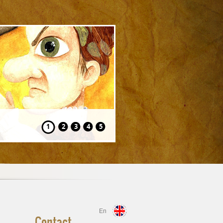
Hansel și Gretel
1
2
3
4
5
En
Contact