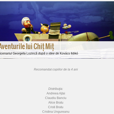
Aventurile lui Chiț Miț
Scenariul
Georgeta Lozincă
după o idee de
Kovács Ildikó
Recomandat copiilor de la 4 ani
Distribuţia:
Andreea Ajtai
Claudiu Banciu
Alice Bratu
Cristi Bratu
Cristina Ungureanu