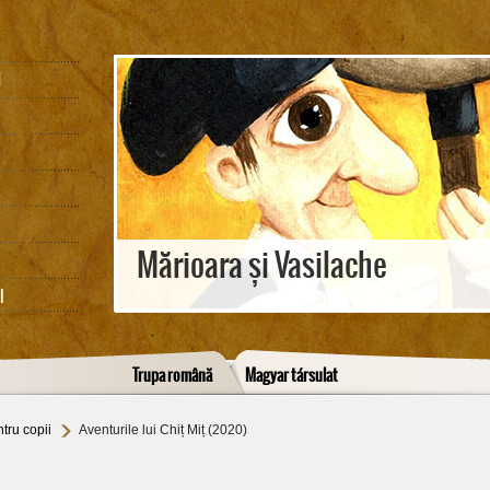
M
Mărioara și Vasilache
I
Trupa română
Magyar társulat
tru copii
Aventurile lui Chiț Miț (2020)