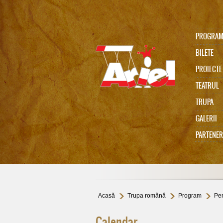
PROGRA
BILETE
PROIECTE
TEATRUL
TRUPA
Ariel 75
GALERII
PARTENER
In memoriam Gabi Cadariu
Acasă
Trupa română
Program
Pen
Calendar