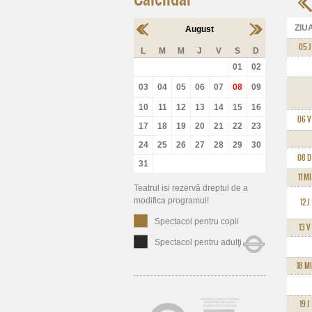
ZIU
August
05 J
L
M
M
J
V
S
D
01
02
03
04
05
06
07
08
09
10
11
12
13
14
15
16
06 V
17
18
19
20
21
22
23
24
25
26
27
28
29
30
08 D
31
11 MI
Teatrul isi rezervă dreptul de a
modifica programul!
12 J
Spectacol pentru copii
13 V
Spectacol pentru adulţi
18 MI
19 J