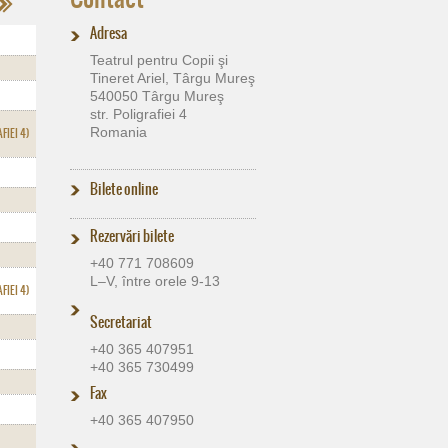
Adresa
Teatrul pentru Copii şi
Tineret Ariel, Târgu Mureş
540050 Târgu Mureş
str. Poligrafiei 4
Romania
FIEI 4)
Bilete online
Rezervări bilete
+40 771 708609
L–V, între orele 9-13
FIEI 4)
Secretariat
+40 365 407951
+40 365 730499
Fax
+40 365 407950