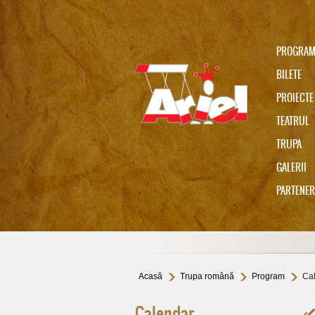
PROGRA
BILETE
PROIECTE
TEATRUL
TRUPA
Ariel 75
GALERII
PARTENER
In memoriam Gabi Cadariu
Acasă
Trupa română
Program
Ca
Calendar