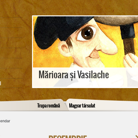
M
Mărioara și Vasilache
I
Trupa română
Magyar társulat
lendar