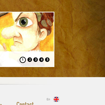
Hansel și Gretel
1
2
3
4
5
En
Contact