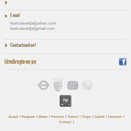
E-mail
teatrulariel[at]​yahoo.com
teatrulariel[at]​gmail.com
Contactează-ne !
Urmăreşte-ne pe
Acasă
Program
Bilete
Proiecte
Teatrul
Trupa
Galerii
Parteneri
Contact