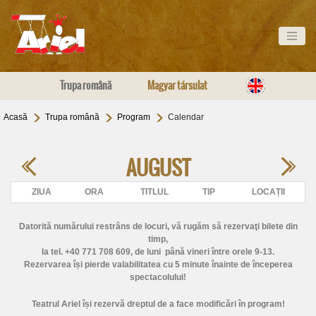
Trupa română
Magyar társulat
Acasă
Trupa română
Program
Calendar
AUGUST
ZIUA
ORA
TITLUL
TIP
LOCAȚII
Datorită numărului restrâns de locuri, vă rugăm să rezervaţi bilete din
timp,
la tel. +40 771 708 609
, de luni până vineri între orele 9-13.
Rezervarea își pierde valabilitatea cu 5 minute înainte de începerea
spectacolului!
Teatrul Ariel își rezervă dreptul de a face modificări în program!