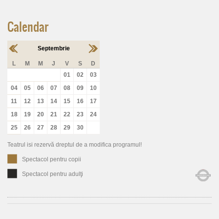
Calendar
Septembrie
L
M
M
J
V
S
D
01
02
03
04
05
06
07
08
09
10
11
12
13
14
15
16
17
18
19
20
21
22
23
24
25
26
27
28
29
30
Teatrul isi rezervă dreptul de a modifica programul!
Spectacol pentru copii
Spectacol pentru adulţi