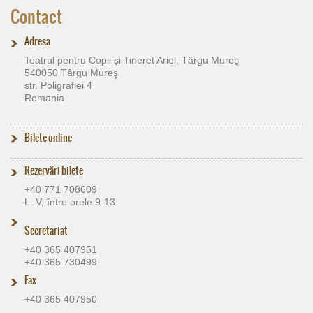
Contact
Adresa
Teatrul pentru Copii şi Tineret Ariel, Târgu Mureş
540050 Târgu Mureş
str. Poligrafiei 4
Romania
Bilete online
Rezervări bilete
+40 771 708609
L–V, între orele 9-13
Secretariat
+40 365 407951
+40 365 730499
Fax
+40 365 407950