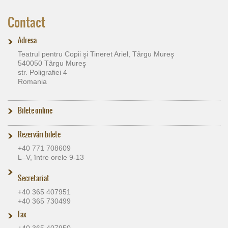
Contact
Adresa
Teatrul pentru Copii şi Tineret Ariel, Târgu Mureş
540050 Târgu Mureş
str. Poligrafiei 4
Romania
Bilete online
Rezervări bilete
+40 771 708609
L–V, între orele 9-13
Secretariat
+40 365 407951
+40 365 730499
Fax
+40 365 407950