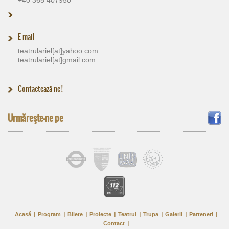
E-mail
teatrulariel[at]​yahoo.com
teatrulariel[at]​gmail.com
Contactează-ne !
Urmăreşte-ne pe
Acasă
Program
Bilete
Proiecte
Teatrul
Trupa
Galerii
Parteneri
Contact