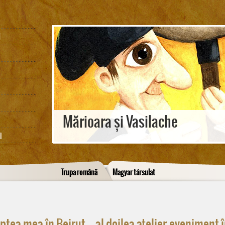
M
Mărioara și Vasilache
I
Trupa română
Magyar társulat
ptea mea în Beirut – al doilea atelier-eveniment 