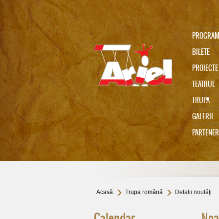
PROGRA
BILETE
PROIECTE
TEATRUL
TRUPA
Ariel 75
GALERII
PARTENER
In memoriam Gabi Cadariu
Acasă
Trupa română
Detalii noutăţi
Calendar
Noa