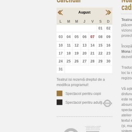
cad
August
Teatru
L
M
M
J
V
S
D
plăcer
01
02
vizion
proiec
03
04
05
06
07
08
09
10
11
12
13
14
15
16
Începâ
Mona E
17
18
19
20
21
22
23
dezvol
24
25
26
27
28
29
30
Traduc
31
loc la
regiz
Teatrul isi rezervă dreptul de a
modifica programul!
Vă așt
Spectacol pentru copii
disfunc
este r
Spectacol pentru adulţi
absurd
specta
atelie
textul
(și, ma
sistem,