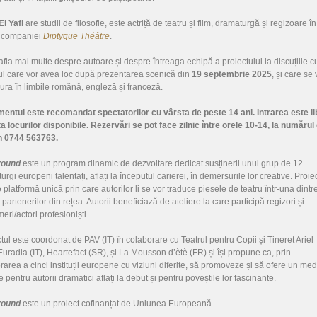
l Yafi
are studii de filosofie, este actriță de teatru și film, dramaturgă și regizoare în
l companiei
Diptyque Théâtre
.
 afla mai multe despre autoare și despre întreaga echipă a proiectului la discuțiile c
ul care vor avea loc după prezentarea scenică din
19 septembrie 2025
, și care se 
ura în limbile română, engleză și franceză.
entul este recomandat spectatorilor cu vârsta de peste 14 ani. Intrarea este li
ita locurilor disponibile. Rezervări se pot face zilnic între orele 10-14, la numărul
n 0744 563763.
round
este un program dinamic de dezvoltare dedicat susținerii unui grup de 12
rgi europeni talentați, aflați la începutul carierei, în demersurile lor creative. Proie
 platformă unică prin care autorilor li se vor traduce piesele de teatru într-una dintr
 partenerilor din rețea. Autorii beneficiază de ateliere la care participă regizori și
eri/actori profesioniști.
tul este coordonat de PAV (IT) în colaborare cu Teatrul pentru Copii și Tineret Ariel
Euradia (IT), Heartefact (SR), și La Mousson d’ètè (FR) și își propune ca, prin
rarea a cinci instituții europene cu viziuni diferite, să promoveze și să ofere un med
 pentru autorii dramatici aflați la debut și pentru poveștile lor fascinante.
round
este un proiect cofinanțat de Uniunea Europeană.