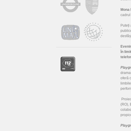
Mona E
cadru
Puteți
public
desfăș
Evenim
în lim
telefo
Playg
dramatu
oferă o
limbile
perform
Proiec
(RO), 
colabo
propice
Playg