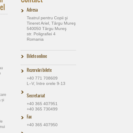
el
Adresa
Teatrul pentru Copii şi
Tineret Ariel, Târgu Mureş
540050 Târgu Mureş
str. Poligrafiei 4
Romania
Bilete online
au
Rezervări bilete
e
+40 771 708609
L–V, între orele 9-13
Secretariat
 care
 și
+40 365 407951
+40 365 730499
Fax
le
+40 365 407950
unui