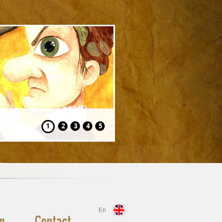
Hansel și Gretel
1
2
3
4
5
En
în
Contact