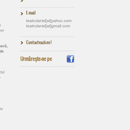
E-mail
teatrulariel[at]​yahoo.com
u
teatrulariel[at]​gmail.com
vor
Contactează-ne !
beră,
 de
Urmăreşte-ne pe
ctul
e
iu