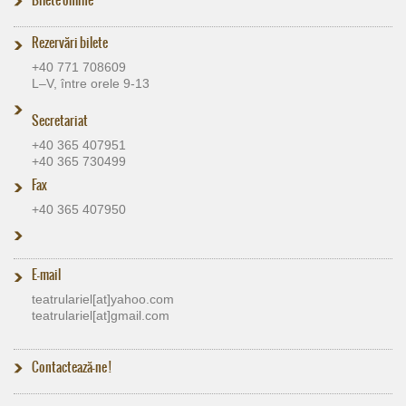
Rezervări bilete
+40 771 708609
L–V, între orele 9-13
Secretariat
+40 365 407951
+40 365 730499
Fax
+40 365 407950
E-mail
teatrulariel[at]​yahoo.com
teatrulariel[at]​gmail.com
Contactează-ne !