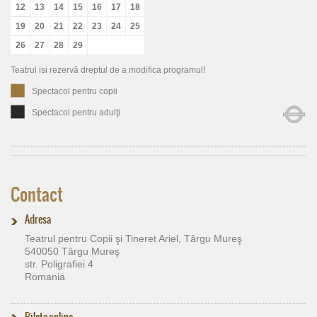
12
13
14
15
16
17
18
19
20
21
22
23
24
25
26
27
28
29
Teatrul isi rezervă dreptul de a modifica programul!
Spectacol pentru copii
Spectacol pentru adulţi
Contact
Adresa
Teatrul pentru Copii şi Tineret Ariel, Târgu Mureş
540050 Târgu Mureş
str. Poligrafiei 4
Romania
Bilete online