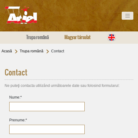
Trupa română
Magyar társulat
Acasă
Trupa română
Contact
Contact
Ne puteţi contacta utilizând următoarele date sau folosind formularul:
Nume:
*
Prenume:
*