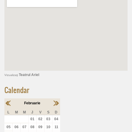
Teatrul Ariel
Vizualizaţi
Calendar
Februarie
L
M
M
J
V
S
D
01
02
03
04
05
06
07
08
09
10
11