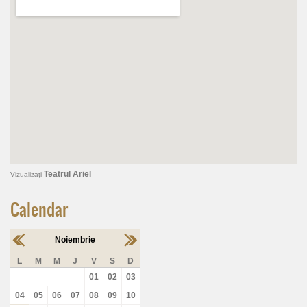
Teatrul Ariel
Vizualizaţi
Calendar
Noiembrie
L
M
M
J
V
S
D
01
02
03
04
05
06
07
08
09
10