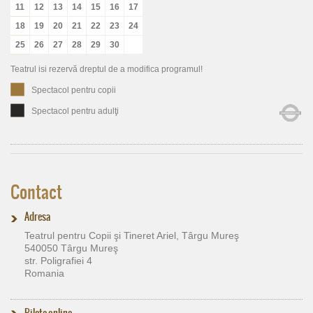
11
12
13
14
15
16
17
18
19
20
21
22
23
24
25
26
27
28
29
30
Teatrul isi rezervă dreptul de a modifica programul!
Spectacol pentru copii
Spectacol pentru adulţi
Contact
Adresa
Teatrul pentru Copii şi Tineret Ariel, Târgu Mureş
540050 Târgu Mureş
str. Poligrafiei 4
Romania
Bilete online