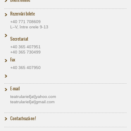
Rezervări bilete
+40 771 708609
L–V, între orele 9-13
Secretariat
+40 365 407951
+40 365 730499
Fax
+40 365 407950
E-mail
teatrulariel[at]​yahoo.com
teatrulariel[at]​gmail.com
Contactează-ne !