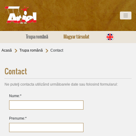
Trupa română
Magyar társulat
Acasă
Trupa română
Contact
Contact
Ne puteţi contacta utilizând următoarele date sau folosind formularul:
Nume:
*
Prenume:
*