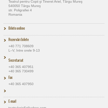
Teatrul pentru Copii şi Tineret Ariel, Târgu Mureş
540050 Târgu Mureş
str. Poligrafiei 4
Romania
Bilete online
Rezervări bilete
+40 771 708609
L–V, între orele 9-13
Secretariat
+40 365 407951
+40 365 730499
Fax
+40 365 407950
E-mail
teatrulariel[at]​yahoo.com