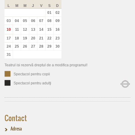
L
M
M
J
V
S
D
01
02
03
04
05
06
07
08
09
10
11
12
13
14
15
16
17
18
19
20
21
22
23
24
25
26
27
28
29
30
31
Teatrul isi rezervă dreptul de a modifica programul!
Spectacol pentru copii
Spectacol pentru adulţi
Contact
Adresa