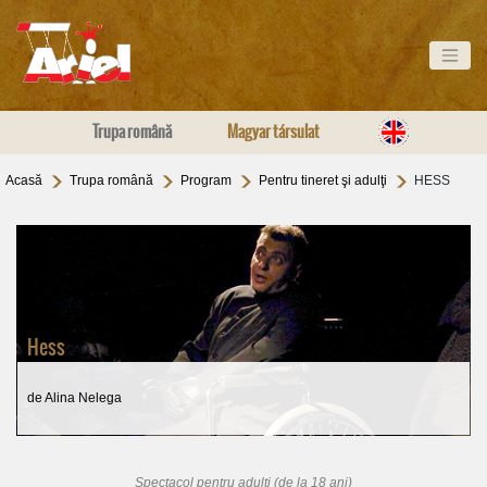
Trupa română
Magyar társulat
Acasă
Trupa română
Program
Pentru tineret şi adulţi
HESS
Hess
de Alina Nelega
Spectacol pentru adulţi (de la 18 ani)