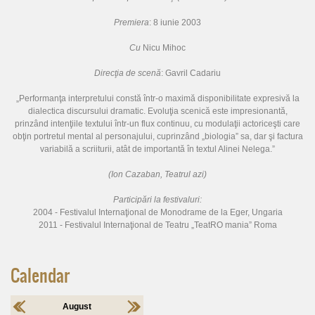
Premiera
: 8 iunie 2003
Cu
Nicu Mihoc
Direcţia de scenă
: Gavril Cadariu
„Performanţa interpretului constă într-o maximă disponibilitate expresivă la
dialectica discursului dramatic. Evoluţia scenică este impresionantă,
prinzând intenţiile textului într-un flux continuu, cu modulaţii actoriceşti care
obţin portretul mental
al personajului, cuprinzând „biologia” sa, dar şi factura
variabilă a scriiturii, atât de importantă în textul Alinei Nelega.”
(Ion Cazaban, Teatrul azi)
Participări la festivaluri:
2004 - Festivalul Internaţional de Monodrame de la Eger, Ungaria
2011 - Festivalul Internaţional de Teatru „TeatRO mania” Roma
Calendar
August