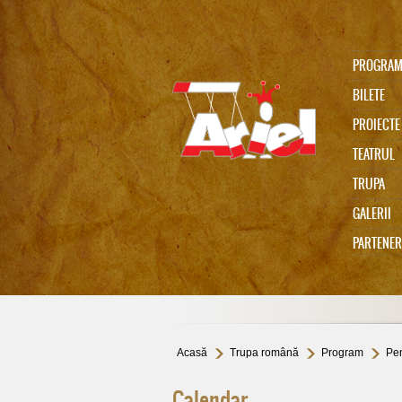
PROGRA
BILETE
PROIECTE
TEATRUL
TRUPA
Ariel 75
GALERII
PARTENER
In memoriam Gabi Cadariu
Acasă
Trupa română
Program
Pen
Calendar