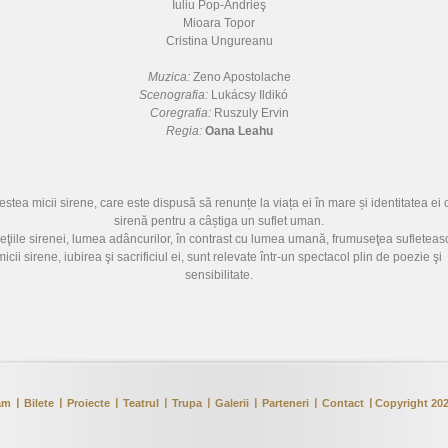
Iuliu Pop-Andrieş
Mioara Topor
Cristina Ungureanu
Muzica:
Zeno Apostolache
Scenografia:
Lukácsy Ildikó
Coregrafia:
Ruszuly Ervin
Regia:
Oana Leahu
stea micii sirene, care este dispusă să renunțe la viața ei în mare și identitatea ei
sirenă pentru a câștiga un suflet uman.
eţiile sirenei, lumea adâncurilor, în contrast cu lumea umană, frumuseţea sufleteas
micii sirene, iubirea şi sacrificiul ei, sunt relevate într-un spectacol plin de poezie şi
sensibilitate.
am
Bilete
Proiecte
Teatrul
Trupa
Galerii
Parteneri
Contact
Copyright 202