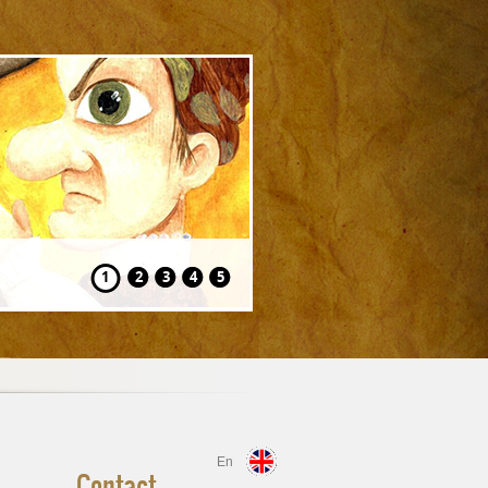
Hansel și Gretel
1
2
3
4
5
En
Contact