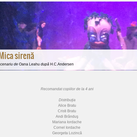
Mica sirenă
scenariu de
Oana Leahu
după
H.C.Andersen
Recomandat copiilor de la 4 ani
Distribuţia
Alice Bratu
Cristi Bratu
Andi Brânduş
Mariana Iordache
Cornel Iordache
Georgeta Lozincă