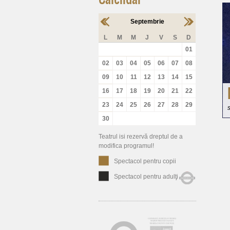
Septembrie
L
M
M
J
V
S
D
01
02
03
04
05
06
07
08
09
10
11
12
13
14
15
16
17
18
19
20
21
22
23
24
25
26
27
28
29
30
Teatrul isi rezervă dreptul de a
modifica programul!
Spectacol pentru copii
Spectacol pentru adulţi