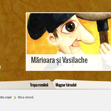
M
Mărioara și Vasilache
I
Trupa română
Magyar társulat
tru copii
Mica sirenă