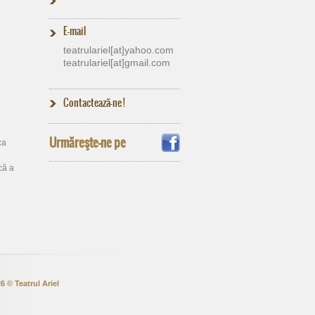
E-mail
teatrulariel[at]​yahoo.com
teatrulariel[at]​gmail.com
Contactează-ne !
Urmăreşte-ne pe
 ca
că a
6 © Teatrul Ariel