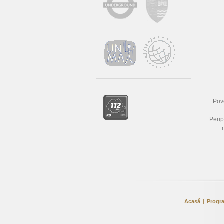
Pove
Perip
Acasă
Progr