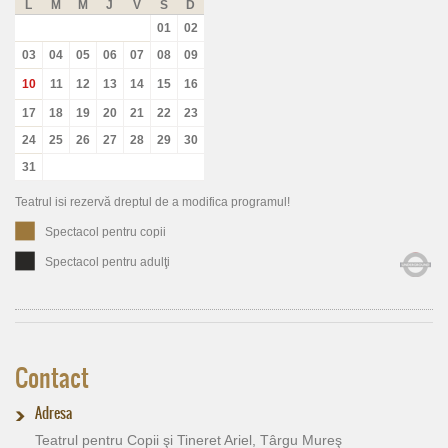
L
M
M
J
V
S
D
01
02
03
04
05
06
07
08
09
10
11
12
13
14
15
16
17
18
19
20
21
22
23
24
25
26
27
28
29
30
31
Teatrul isi rezervă dreptul de a modifica programul!
Spectacol pentru copii
Spectacol pentru adulţi
Contact
Adresa
Teatrul pentru Copii şi Tineret Ariel, Târgu Mureş