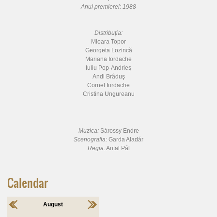
Anul premierei: 1988
Distribuţia:
Mioara Topor
Georgeta Lozincă
Mariana Iordache
Iuliu Pop-Andrieş
Andi Brâduş
Cornel Iordache
Cristina Ungureanu
Muzica:
Sárossy Endre
Scenografia:
Garda Aladár
Regia
: Antal Pál
Calendar
August