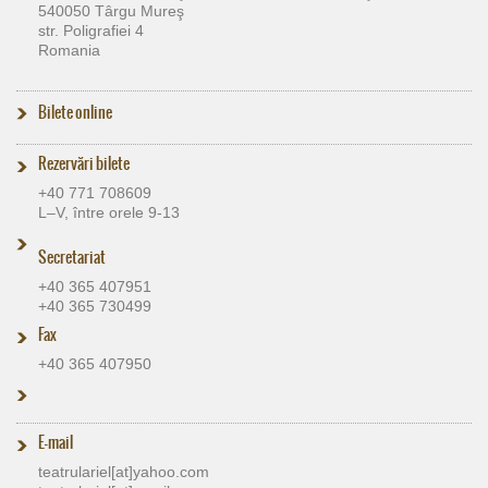
540050 Târgu Mureş
str. Poligrafiei 4
Romania
Bilete online
Rezervări bilete
+40 771 708609
L–V, între orele 9-13
Secretariat
+40 365 407951
+40 365 730499
Fax
+40 365 407950
E-mail
teatrulariel[at]​yahoo.com