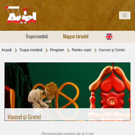
Trupa română
Magyar társulat
Acasă
Trupa română
Program
Pentru copii
Hansel şi Gretel
Hansel şi Gretel
Recomandat copiilor de la 5 ani