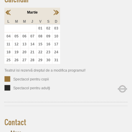
Martie
L
M
M
J
V
S
D
01
02
03
04
05
06
07
08
09
10
11
12
13
14
15
16
17
18
19
20
21
22
23
24
25
26
27
28
29
30
31
Teatrul isi rezervă dreptul de a modifica programul!
Spectacol pentru copii
Spectacol pentru adulţi
Contact