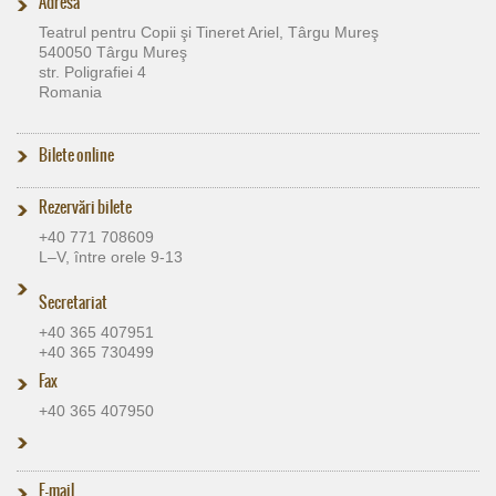
Adresa
Teatrul pentru Copii şi Tineret Ariel, Târgu Mureş
540050 Târgu Mureş
str. Poligrafiei 4
Romania
Bilete online
Rezervări bilete
+40 771 708609
L–V, între orele 9-13
Secretariat
+40 365 407951
+40 365 730499
Fax
+40 365 407950
E-mail