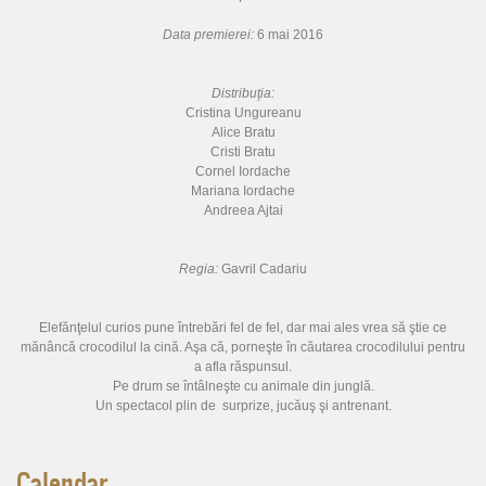
Data premierei:
6 mai 2016
Distribuţia:
Cristina Ungureanu
Alice Bratu
Cristi Bratu
Cornel Iordache
Mariana Iordache
Andreea Ajtai
Regia:
Gavril Cadariu
Elefănţelul curios pune întrebări fel de fel, dar mai ales vrea să ştie ce
mănâncă crocodilul la cină. Aşa că, porneşte în căutarea crocodilului pentru
a afla răspunsul.
Pe drum se întâlneşte cu animale din junglă.
Un spectacol plin de surprize, jucăuş şi antrenant.
Calendar