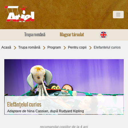
Trupa română
Magyar társulat
Acasă
Trupa română
Program
Pentru copii
Elefantelul curios
Elefănţelul curios
Adaptare de
Nina Cassian
, după
Rudyard Kipling
recomandat copiilor de la 4 ani