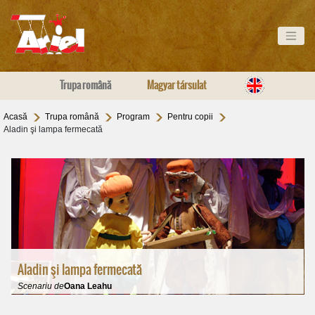
Trupa română
Magyar társulat
Acasă
Trupa română
Program
Pentru copii
Aladin şi lampa fermecată
Aladin şi lampa fermecată
Scenariu de
Oana Leahu