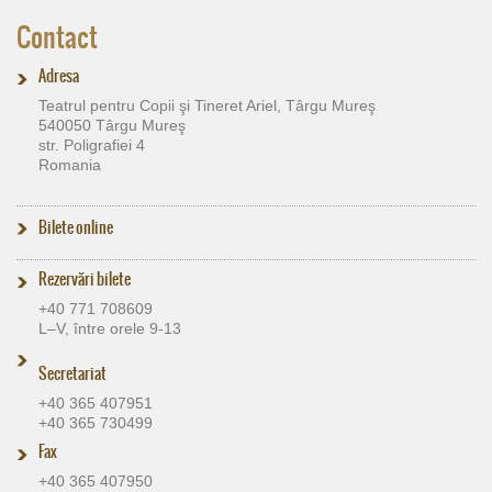
Contact
Adresa
Teatrul pentru Copii şi Tineret Ariel, Târgu Mureş
540050 Târgu Mureş
str. Poligrafiei 4
Romania
Bilete online
Rezervări bilete
+40 771 708609
L–V, între orele 9-13
Secretariat
+40 365 407951
+40 365 730499
Fax
+40 365 407950