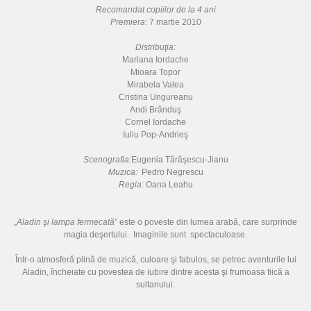
Recomandat copiilor de la 4 ani
Premiera
: 7 martie 2010
Distribuţia:
Mariana Iordache
Mioara Topor
Mirabela Valea
Cristina Ungureanu
Andi Brânduş
Cornel Iordache
Iuliu Pop-Andrieş
S
cenografia:
Eugenia Tărăşescu-Jianu
Muzica:
Pedro Negrescu
Regia
: Oana Leahu
„
Aladin şi lampa fermecată
” este o poveste din lumea arabă, care surprinde
magia deşertului. Imaginile sunt spectaculoase.
Într-o atmosferă plină de muzică, culoare şi fabulos, se petrec aventurile lui
Aladin, încheiate cu povestea de iubire dintre acesta şi frumoasa fiică a
sultanului.