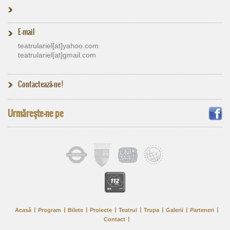
E-mail
teatrulariel[at]​yahoo.com
teatrulariel[at]​gmail.com
Contactează-ne !
Urmăreşte-ne pe
Acasă
Program
Bilete
Proiecte
Teatrul
Trupa
Galerii
Parteneri
Contact