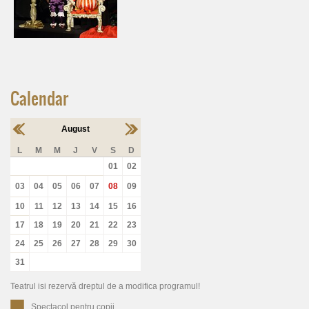
Calendar
August
L
M
M
J
V
S
D
01
02
03
04
05
06
07
08
09
10
11
12
13
14
15
16
17
18
19
20
21
22
23
24
25
26
27
28
29
30
31
Teatrul isi rezervă dreptul de a modifica programul!
Spectacol pentru copii