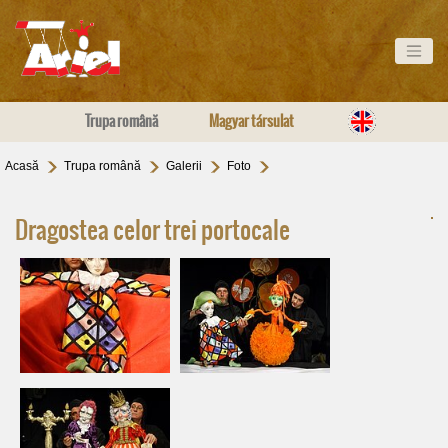
Trupa română
Magyar társulat
Acasă
Trupa română
Galerii
Foto
Dragostea celor trei portocale