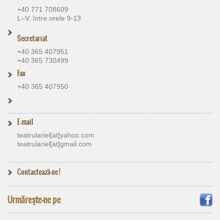
+40 771 708609
L–V, între orele 9-13
Secretariat
+40 365 407951
+40 365 730499
Fax
+40 365 407950
E-mail
teatrulariel[at]​yahoo.com
teatrulariel[at]​gmail.com
Contactează-ne !
Urmăreşte-ne pe