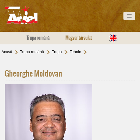
Trupa română
Magyar társulat
Acasă
Trupa română
Trupa
Tehnic
Gheorghe Moldovan