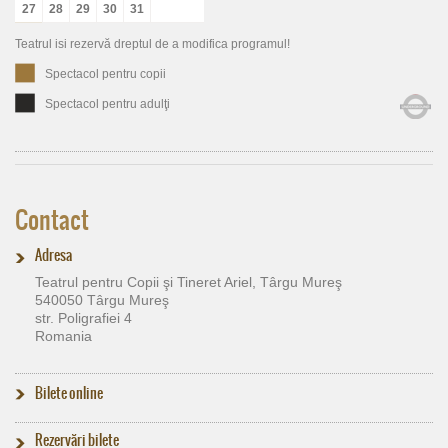
27
28
29
30
31
Teatrul isi rezervă dreptul de a modifica programul!
Spectacol pentru copii
Spectacol pentru adulţi
Contact
Adresa
Teatrul pentru Copii şi Tineret Ariel, Târgu Mureş
540050 Târgu Mureş
str. Poligrafiei 4
Romania
Bilete online
Rezervări bilete