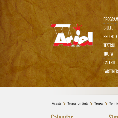
PROGRA
BILETE
PROIECTE
TEATRUL
TRUPA
Ariel 75
GALERII
PARTENER
In memoriam Gabi Cadariu
Acasă
Trupa română
Trupa
Tehni
Calendar
Sim