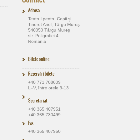
Adresa
Teatrul pentru Copii şi
Tineret Ariel, Târgu Mureş
540050 Târgu Mureş
str. Poligrafiei 4
Romania
Bilete online
Rezervări bilete
+40 771 708609
L–V, între orele 9-13
Secretariat
+40 365 407951
+40 365 730499
Fax
+40 365 407950