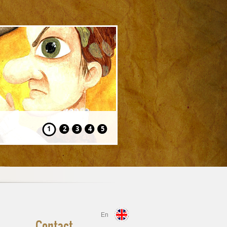
Hansel și Gretel
1
2
3
4
5
En
Contact