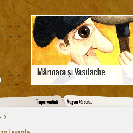
M
Mărioara și Vasilache
I
Trupa română
Magyar társulat
c
on Levente