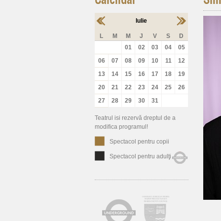
Iulie
L
M
M
J
V
S
D
01
02
03
04
05
06
07
08
09
10
11
12
13
14
15
16
17
18
19
20
21
22
23
24
25
26
27
28
29
30
31
Teatrul isi rezervă dreptul de a
modifica programul!
Spectacol pentru copii
Spectacol pentru adulţi