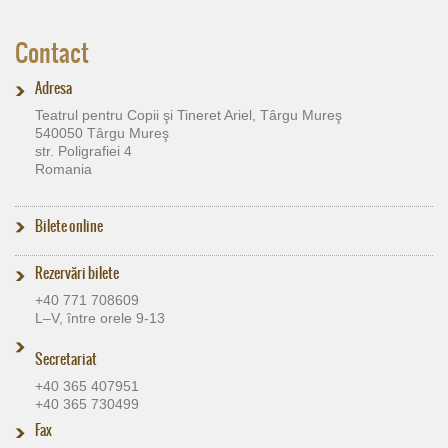
Contact
Adresa
Teatrul pentru Copii şi Tineret Ariel, Târgu Mureş
540050 Târgu Mureş
str. Poligrafiei 4
Romania
Bilete online
Rezervări bilete
+40 771 708609
L–V, între orele 9-13
Secretariat
+40 365 407951
+40 365 730499
Fax