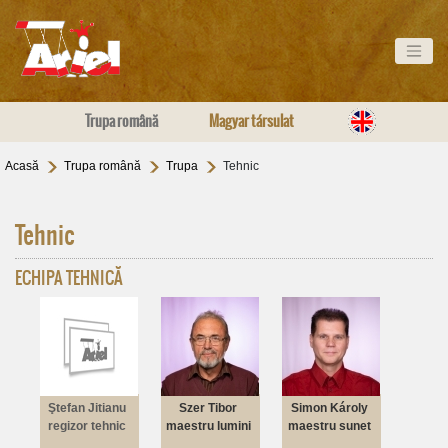
Trupa română
Magyar társulat
Acasă
Trupa română
Trupa
Tehnic
Tehnic
ECHIPA TEHNICĂ
Ştefan Jitianu
Szer Tibor
Simon Károly
regizor tehnic
maestru lumini
maestru sunet