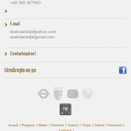
+40 365 407950
E-mail
teatrulariel[at]​yahoo.com
teatrulariel[at]​gmail.com
Contactează-ne !
Urmăreşte-ne pe
Acasă
Program
Bilete
Proiecte
Teatrul
Trupa
Galerii
Parteneri
Contact