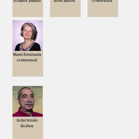
sculptor păpuşi
artist plastic
croitoreasă
Matei Emanuela
croitoreasă
Iszlai István
lăcătuș