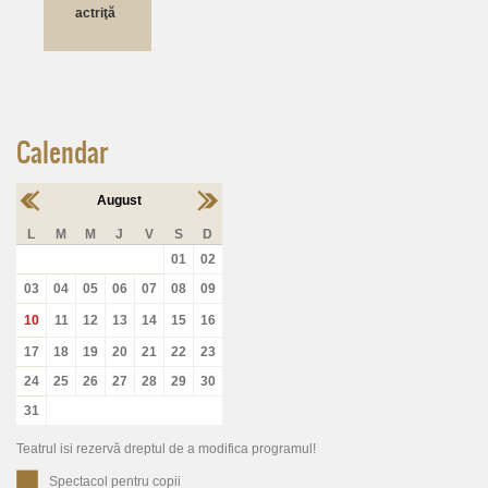
actriţă
Calendar
August
L
M
M
J
V
S
D
01
02
03
04
05
06
07
08
09
10
11
12
13
14
15
16
17
18
19
20
21
22
23
24
25
26
27
28
29
30
31
Teatrul isi rezervă dreptul de a modifica programul!
Spectacol pentru copii