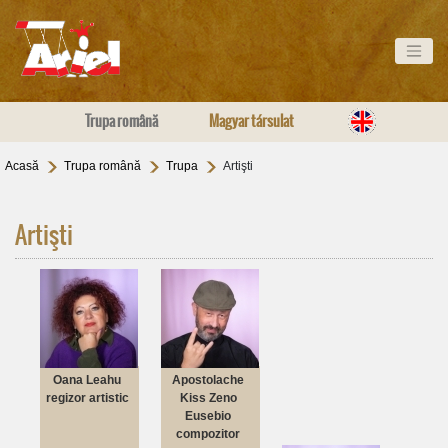
Trupa română
Magyar társulat
Acasă
Trupa română
Trupa
Artişti
Artişti
Oana Leahu
Apostolache
regizor artistic
Kiss Zeno
Eusebio
compozitor