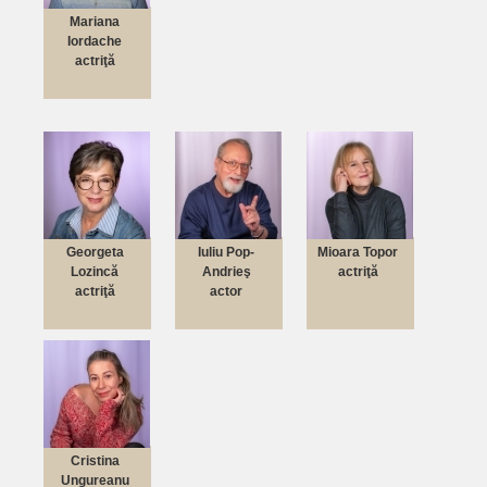
Mariana
Iordache
actriţă
Georgeta
Iuliu Pop-
Mioara Topor
Lozincă
Andrieş
actriţă
actriţă
actor
Cristina
Ungureanu