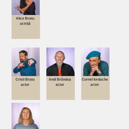
Alice Bratu
actriţă
Cristi Bratu
Andi Brânduş
Cornel Iordache
actor
actor
actor