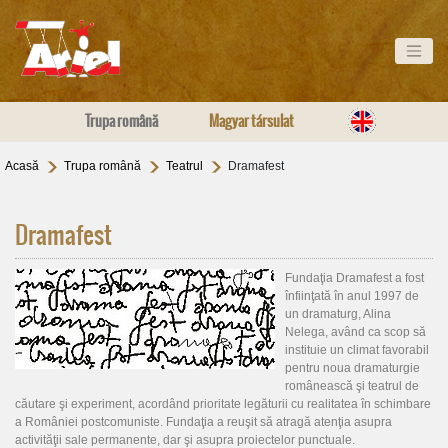
Trupa română
Magyar társulat
Acasă
Trupa română
Teatrul
Dramafest
Dramafest
Fundaţia Dramafest
a fost
înfiinţată în anul 1997 de
un dramaturg, Alina
Nelega, având ca scop să
instituie un climat favorabil
pentru noua dramaturgie
românească şi teatrul de
căutare şi experiment, acordând prioritate legăturii cu realitatea în schimbare
a României postcomuniste. Fundaţia a reuşit să atragă atenţia asupra
activităţii sale permanente, dar şi asupra proiectelor punctuale.