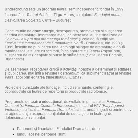
Underground
este un program teatral semiindependent, fondat în 1999,
împreună cu
Teatrul Ariel
din Tîrgu-Mureş, cu ajutorul
Fundaţiei pentru
Dezvoltarea Societăţii Civile
– Bucureşti.
Concursurile de
dramaturgie
, descoperirea, promovarea şi susţinerea
tinerilor dramaturgi, informarea mediilor interesate, au fost finalizate de
Colocviul asupra noii dramaturgii româneşti
şi cele două ediţii ale
Festivalului Internaţional de Dramaturgie Nouă - Dramafest
, din 1998 şi
1999, însoţite de publicarea unei antologii bilingve de dramaturgie nouă
românească, ateliere cu scriitorii, în colaborare cu
Teatrul Royal
Court,
susţinerea de rezidenţiate şi burse în străinătate (Sofia, Marea Britanie,
Budapesta).
De asemenea, receptarea critică a activităţii noastre a determinat şi editarea
şi publicarea, mai întîi a revistei
Postscenium
, ca supliment teatral al revistei
Vatra
, apoi prin editarea trimestrialului
ultimaT
.
Proiectele punctuale ale fundaţiei includ seminariile, conferinţele,
coproducţiile cu teatre de repertoriu şi producţiile radiofonice.
Programele de
teatru educaţional
, dezvoltate în principal cu
Fundaţia
Concept
(şi
Fundaţia Culturală Europeană
), în cadrul
PAV (Play Against
Violence)
, au făcut ca
Fundaţia Dramafest
să pătrundă în şcoli şi printre elevi,
atrăgînd atenţia asupra potenţialului de educaţie prin teatru şi de
detensionare a violenţei.
Partenerii şi finanţatorii Fundaţiei Dramafest, de-a
lungul acestei perioade, sunt: