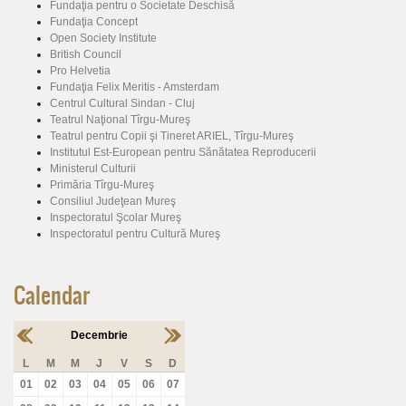
Fundaţia pentru o Societate Deschisă
Fundaţia Concept
Open Society Institute
British Council
Pro Helvetia
Fundaţia Felix Meritis - Amsterdam
Centrul Cultural Sindan - Cluj
Teatrul Naţional Tîrgu-Mureş
Teatrul pentru Copii şi Tineret ARIEL, Tîrgu-Mureş
Institutul Est-European pentru Sănătatea Reproducerii
Ministerul Culturii
Primăria Tîrgu-Mureş
Consiliul Judeţean Mureş
Inspectoratul Şcolar Mureş
Inspectoratul pentru Cultură Mureş
Calendar
Decembrie
L
M
M
J
V
S
D
01
02
03
04
05
06
07