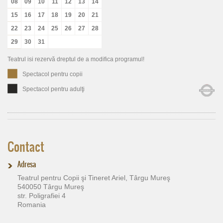
08
09
10
11
12
13
14
15
16
17
18
19
20
21
22
23
24
25
26
27
28
29
30
31
Teatrul isi rezervă dreptul de a modifica programul!
Spectacol pentru copii
Spectacol pentru adulţi
Contact
Adresa
Teatrul pentru Copii şi Tineret Ariel, Târgu Mureş
540050 Târgu Mureş
str. Poligrafiei 4
Romania