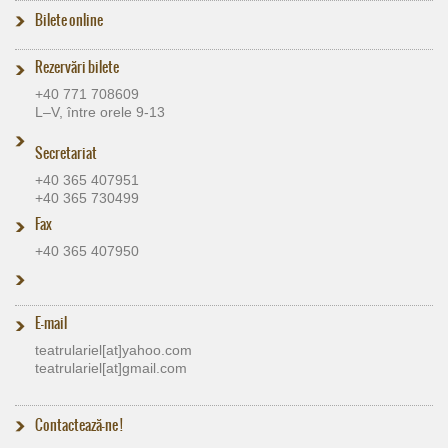
Bilete online
Rezervări bilete
+40 771 708609
L–V, între orele 9-13
Secretariat
+40 365 407951
+40 365 730499
Fax
+40 365 407950
E-mail
teatrulariel[at]​yahoo.com
teatrulariel[at]​gmail.com
Contactează-ne !