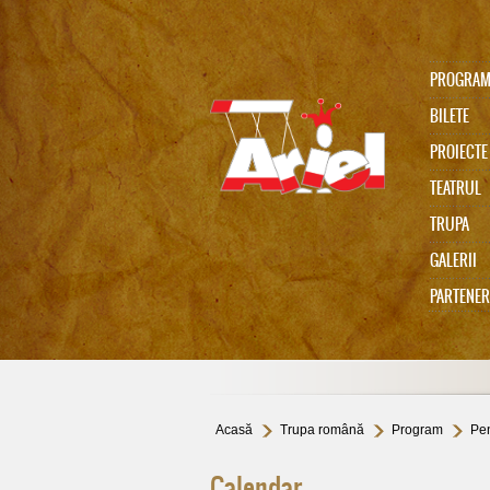
PROGRA
BILETE
PROIECTE
TEATRUL
TRUPA
Ariel 75
GALERII
PARTENER
In memoriam Gabi Cadariu
Acasă
Trupa română
Program
Pen
Calendar