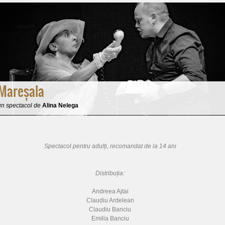
Mareșala
un spectacol de
Alina Nelega
Spectacol pentru adulți, recomandat de la 14 ani
Distribuția:
Andreea Ajtai
Claudiu Ardelean
Claudiu Banciu
Emilia Banciu