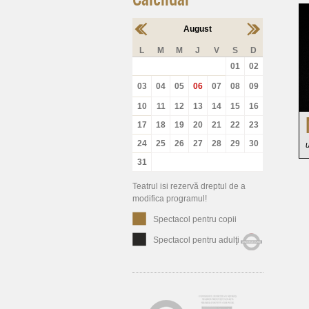
August
L
M
M
J
V
S
D
01
02
03
04
05
06
07
08
09
10
11
12
13
14
15
16
17
18
19
20
21
22
23
24
25
26
27
28
29
30
31
Teatrul isi rezervă dreptul de a
modifica programul!
Spectacol pentru copii
Spectacol pentru adulţi