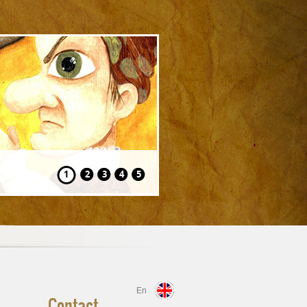
Hansel și Gretel
1
2
3
4
5
En
Contact