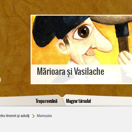
M
Mărioara și Vasilache
I
Trupa română
Magyar társulat
tru tineret şi adulţi
Mareșala