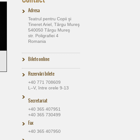
Adresa
Teatrul pentru Copii şi
Tineret Ariel, Târgu Mureş
540050 Târgu Mureş
str. Poligrafiei 4
Romania
Bilete online
Rezervări bilete
+40 771 708609
L–V, între orele 9-13
Secretariat
+40 365 407951
+40 365 730499
Fax
+40 365 407950