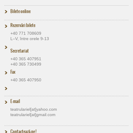
Bilete online
Rezervări bilete
+40 771 708609
L–V, între orele 9-13
Secretariat
+40 365 407951
+40 365 730499
Fax
+40 365 407950
E-mail
teatrulariel[at]​yahoo.com
teatrulariel[at]​gmail.com
Contactează-ne !