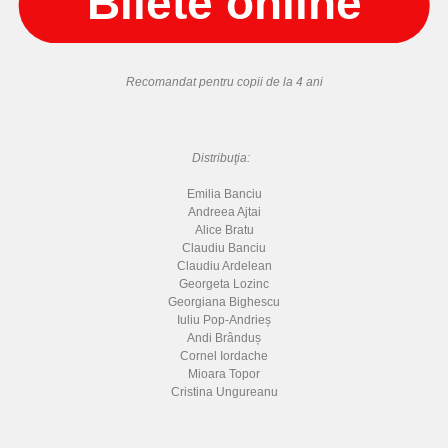
Recomandat pentru copii de la 4 ani
Distribuţia:
Emilia Banciu
Andreea Ajtai
Alice Bratu
Claudiu Banciu
Claudiu Ardelean
Georgeta Lozinc
Georgiana Bighescu
Iuliu Pop-Andrieș
Andi Brânduș
Cornel Iordache
Mioara Topor
Cristina Ungureanu