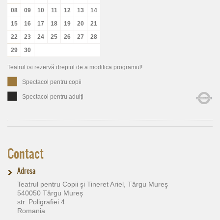
08
09
10
11
12
13
14
15
16
17
18
19
20
21
22
23
24
25
26
27
28
29
30
Teatrul isi rezervă dreptul de a modifica programul!
Spectacol pentru copii
Spectacol pentru adulţi
Contact
Adresa
Teatrul pentru Copii şi Tineret Ariel, Târgu Mureş
540050 Târgu Mureş
str. Poligrafiei 4
Romania