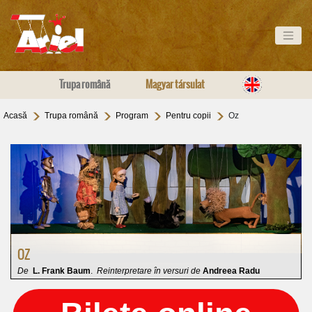
Trupa română
Magyar társulat
Acasă
Trupa română
Program
Pentru copii
Oz
OZ
De
L. Frank Baum
.
Reinterpretare în versuri de
Andreea Radu