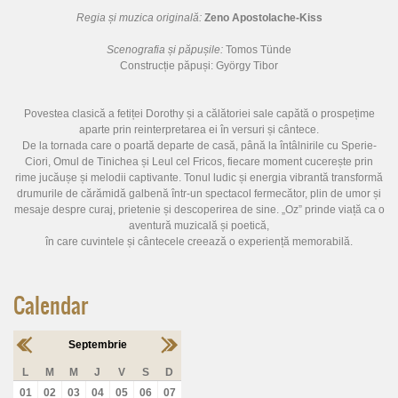
Regia și muzica originală:
Zeno Apostolache-Kiss
Scenografia și păpușile:
Tomos Tünde
Construcție păpuși: György Tibor
Povestea clasică a fetiței Dorothy și a călătoriei sale capătă o prospețime
aparte prin reinterpretarea ei în versuri și cântece.
De la tornada care o poartă departe de casă, până la întâlnirile cu Sperie-
Ciori, Omul de Tinichea și Leul cel Fricos, fiecare moment cucerește prin
rime jucăușe și melodii captivante. Tonul ludic și energia vibrantă transformă
drumurile de cărămidă galbenă într-un spectacol fermecător, plin de umor și
mesaje despre curaj, prietenie și descoperirea de sine. „Oz” prinde viață ca o
aventură muzicală și poetică,
în care cuvintele și cântecele creează o experiență memorabilă.
Calendar
Septembrie
L
M
M
J
V
S
D
01
02
03
04
05
06
07