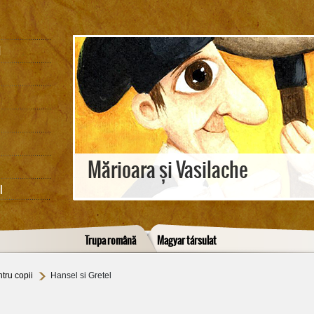
M
Mărioara și Vasilache
I
Trupa română
Magyar társulat
tru copii
Hansel si Gretel