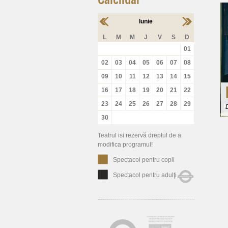
Iunie
L
M
M
J
V
S
D
01
02
03
04
05
06
07
08
09
10
11
12
13
14
15
16
17
18
19
20
21
22
23
24
25
26
27
28
29
H
30
Teatrul isi rezervă dreptul de a
modifica programul!
Spectacol pentru copii
Spectacol pentru adulţi