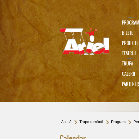
PROGRA
BILETE
PROIECTE
TEATRUL
TRUPA
Ariel 75
GALERII
PARTENER
In memoriam Gabi Cadariu
Acasă
Trupa română
Program
Pen
Calendar