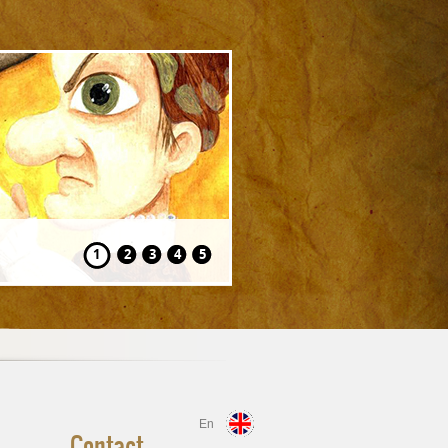
Hansel și Gretel
1
2
3
4
5
En
Contact