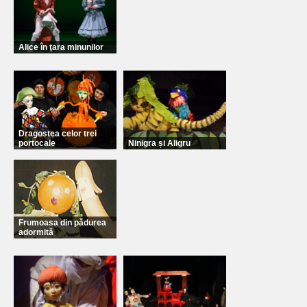
Alice în ţara minunilor
Dragostea celor trei
portocale
Ninigra și Aligru
Frumoasa din pădurea
adormită