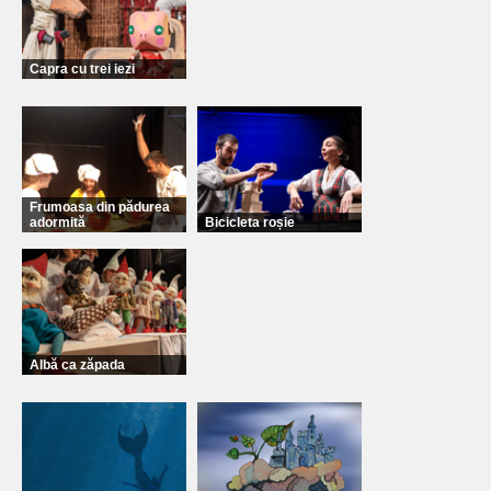
Capra cu trei iezi
Frumoasa din pădurea
adormită
Bicicleta roșie
Albă ca zăpada