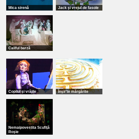
Mica sirenă
Jack şi vrejul de fasole
Califul barză
Copilul şi vrăjile
Înşir'te mărgărite
Nemaipovestita Scufiţă
Roşie