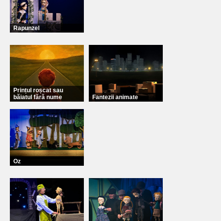
Rapunzel
Prințul roșcat sau
băiatul fără nume
Fantezii animate
Oz