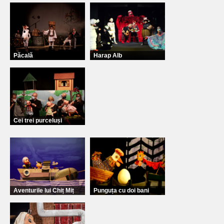
Păcală
Harap Alb
Cei trei purceluși
Aventurile lui Chiț Miț
Punguța cu doi bani