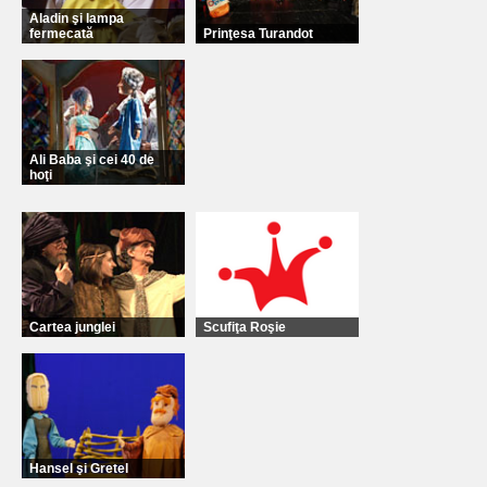
Aladin şi lampa
fermecată
Prinţesa Turandot
Ali Baba şi cei 40 de
hoţi
Cartea junglei
Scufiţa Roşie
Hansel şi Gretel