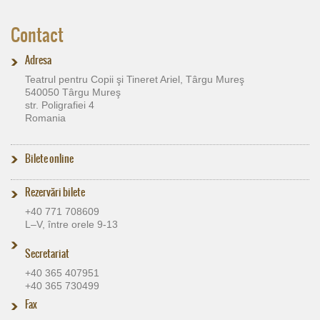
Contact
Adresa
Teatrul pentru Copii şi Tineret Ariel, Târgu Mureş
540050 Târgu Mureş
str. Poligrafiei 4
Romania
Bilete online
Rezervări bilete
+40 771 708609
L–V, între orele 9-13
Secretariat
+40 365 407951
+40 365 730499
Fax