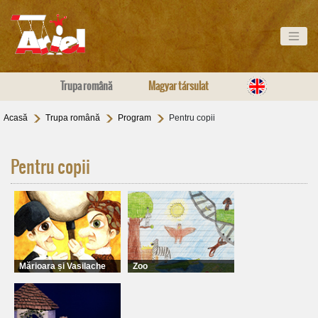
Trupa română
Magyar társulat
Acasă
Trupa română
Program
Pentru copii
Pentru copii
Mărioara și Vasilache
Zoo