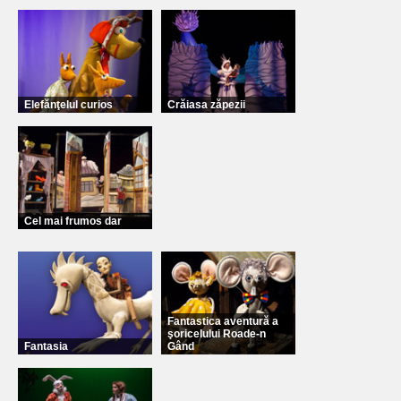
Elefănţelul curios
Crăiasa zăpezii
Cel mai frumos dar
Fantastica aventură a
şoricelului Roade-n
Fantasia
Gând