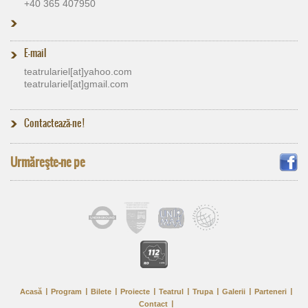
+40 365 407950
E-mail
teatrulariel[at]​yahoo.com
teatrulariel[at]​gmail.com
Contactează-ne !
Urmăreşte-ne pe
Acasă
Program
Bilete
Proiecte
Teatrul
Trupa
Galerii
Parteneri
Contact