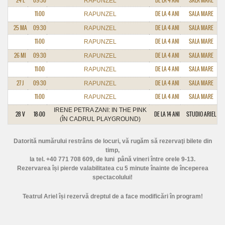
24 L
09:30
DE LA 4 ANI
SALA MARE
RAPUNZEL
11:00
DE LA 4 ANI
SALA MARE
RAPUNZEL
25 MA
09:30
DE LA 4 ANI
SALA MARE
RAPUNZEL
11:00
DE LA 4 ANI
SALA MARE
RAPUNZEL
26 MI
09:30
DE LA 4 ANI
SALA MARE
RAPUNZEL
11:00
DE LA 4 ANI
SALA MARE
RAPUNZEL
27 J
09:30
DE LA 4 ANI
SALA MARE
RAPUNZEL
11:00
DE LA 4 ANI
SALA MARE
RAPUNZEL
IRENE PETRA ZANI: IN THE PINK
28 V
18:00
DE LA 14 ANI
STUDIO ARIEL
(ÎN CADRUL PLAYGROUND)
Datorită numărului restrâns de locuri, vă rugăm să rezervaţi bilete din
timp,
la tel. +40 771 708 609
, de luni până vineri între orele 9-13.
Rezervarea își pierde valabilitatea cu 5 minute înainte de începerea
spectacolului!
Teatrul Ariel își rezervă dreptul de a face modificări în program!