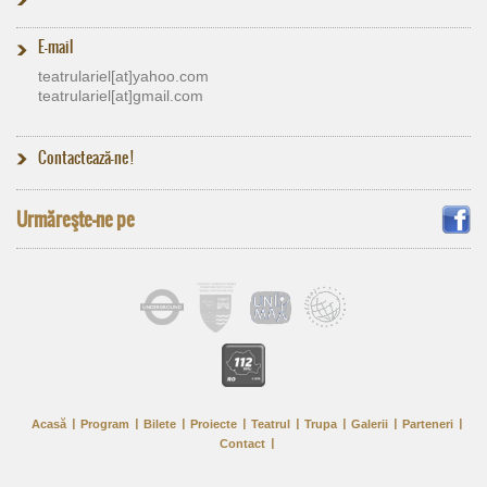
E-mail
teatrulariel[at]​yahoo.com
teatrulariel[at]​gmail.com
Contactează-ne !
Urmăreşte-ne pe
Acasă
Program
Bilete
Proiecte
Teatrul
Trupa
Galerii
Parteneri
Contact