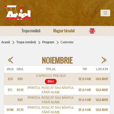
Trupa română
Magyar társulat
Acasă
Trupa română
Program
Calendar
NOIEMBRIE
ZIUA
ORA
TITLUL
TIP
LOCAȚII
CAPRA CU TREI IEZI
02 D
11:00
DE LA 4 ANI
SALA MARE
PRINȚUL ROȘCAT SAU BĂIATUL
03 L
09:30
DE LA 4 ANI
SALA MARE
FĂRĂ NUME
PRINȚUL ROȘCAT SAU BĂIATUL
11:00
DE LA 4 ANI
SALA MARE
FĂRĂ NUME
PRINȚUL ROȘCAT SAU BĂIATUL
04 MA
09:30
DE LA 4 ANI
SALA MARE
FĂRĂ NUME