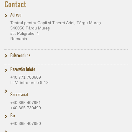
Contact
Adresa
Teatrul pentru Copii şi Tineret Ariel, Târgu Mureş
540050 Târgu Mureş
str. Poligrafiei 4
Romania
Bilete online
Rezervări bilete
+40 771 708609
L–V, între orele 9-13
Secretariat
+40 365 407951
+40 365 730499
Fax
+40 365 407950