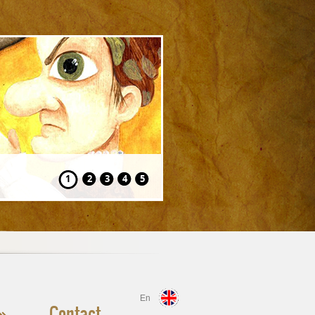
Hansel și Gretel
1
2
3
4
5
En
Contact