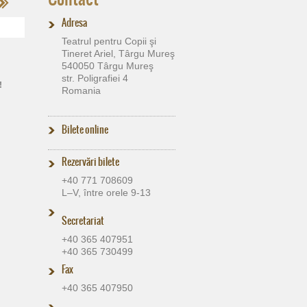
Adresa
Teatrul pentru Copii şi
Tineret Ariel, Târgu Mureş
540050 Târgu Mureş
str. Poligrafiei 4
!
Romania
Bilete online
Rezervări bilete
+40 771 708609
L–V, între orele 9-13
Secretariat
+40 365 407951
+40 365 730499
Fax
+40 365 407950