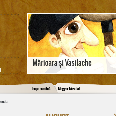
M
Mărioara și Vasilache
I
Trupa română
Magyar társulat
lendar