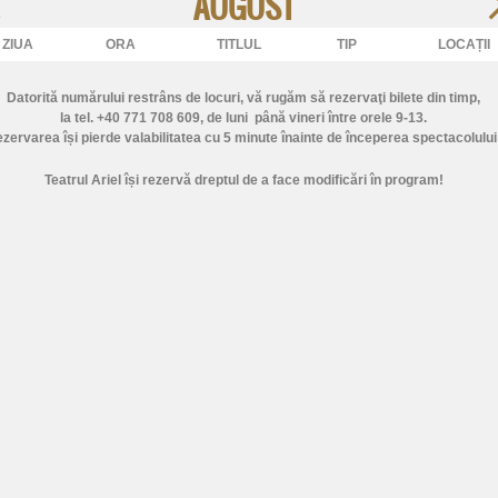
AUGUST
ZIUA
ORA
TITLUL
TIP
LOCAȚII
Datorită numărului restrâns de locuri, vă rugăm să rezervaţi bilete din timp,
la tel. +40 771 708 609
, de luni până vineri între orele 9-13.
zervarea își pierde valabilitatea cu 5 minute înainte de începerea spectacolului
Teatrul Ariel își rezervă dreptul de a face modificări în program!