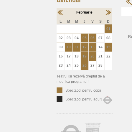
Februarie
L
M
M
J
V
S
D
01
Re
02
03
04
05
06
07
08
09
10
11
12
13
14
15
16
17
18
19
20
21
22
23
24
25
26
27
28
Teatrul isi rezervă dreptul de a
modifica programul!
Spectacol pentru copii
Spectacol pentru adulţi