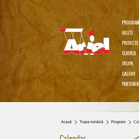
PROGRA
BILETE
PROIECTE
TEATRUL
TRUPA
Ariel 75
GALERII
PARTENER
In memoriam Gabi Cadariu
Acasă
Trupa română
Program
Ca
Calendar