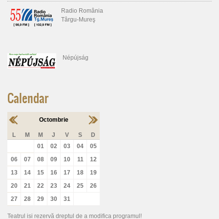
Radio România
Târgu-Mureş
Népújság
Calendar
Octombrie
L
M
M
J
V
S
D
01
02
03
04
05
06
07
08
09
10
11
12
13
14
15
16
17
18
19
20
21
22
23
24
25
26
27
28
29
30
31
Teatrul isi rezervă dreptul de a modifica programul!