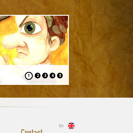
Hansel și Gretel
1
2
3
4
5
En
Contact