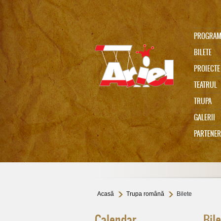
PROGRA
BILETE
PROIECTE
TEATRUL
TRUPA
Ariel 75
GALERII
PARTENER
In memoriam Gabi Cadariu
Acasă
Trupa română
Bilete
Calendar
Bil