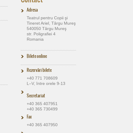
Adresa
Teatrul pentru Copii şi
Tineret Ariel, Târgu Mureş
540050 Târgu Mureş
str. Poligrafiei 4
Romania
Bilete online
Rezervări bilete
+40 771 708609
L–V, între orele 9-13
Secretariat
+40 365 407951
+40 365 730499
Fax
+40 365 407950