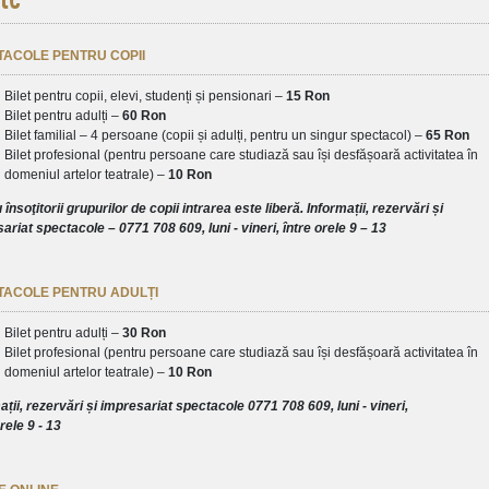
TACOLE PENTRU COPII
Bilet pentru copii, elevi, studenți și pensionari –
15 Ron
Bilet pentru adulți –
60 Ron
Bilet familial – 4 persoane (copii și adulți, pentru un singur spectacol) –
65 Ron
Bilet profesional (pentru persoane care studiază sau își desfășoară activitatea în
domeniul artelor teatrale) –
10 Ron
 însoţitorii grupurilor de copii intrarea este liberă. Informații, rezervări și
ariat spectacole – 0771 708 609, luni - vineri, între orele 9 – 13
TACOLE PENTRU ADULȚI
Bilet pentru adulți –
30 Ron
Bilet profesional (pentru persoane care studiază sau își desfășoară activitatea în
domeniul artelor teatrale) –
10 Ron
ații, rezervări și impresariat spectacole 0771 708 609, luni - vineri,
rele 9 - 13