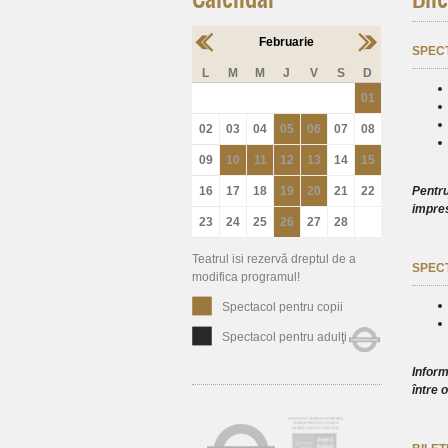
Februarie
SPEC
L
M
M
J
V
S
D
01
02
03
04
05
06
07
08
09
10
11
12
13
14
15
16
17
18
19
20
21
22
Pentru
impres
23
24
25
26
27
28
Teatrul isi rezervă dreptul de a
SPEC
modifica programul!
Spectacol pentru copii
Spectacol pentru adulţi
Inform
între o