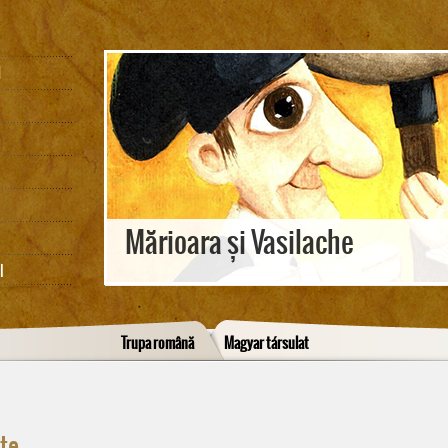
M
Mărioara și Vasilache
I
Trupa română
Magyar társulat
ete