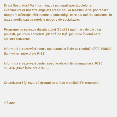
Dragi Spectatori! Vă informăm, că în timpul spectacolelor și
evenimentelor noastre angajații presei sau ai Teatrului Ariel pot realiza
fotografii și înregistrări destinate publicității, care pot apărea ocazional în
mass-media sau pe rețelele noastre de socializare.
Programe pe întreaga durată a zilei (30 și 31 mai): târg de cărți cu
povești, jocuri de societate, pictură pe față, jocuri de îndemânare,
ateliere artizanale;
Informații și rezervări pentru spectacolele în limba română: 0771 708609
(luni–vineri între orele 9–13);
Informații și rezervări pentru spectacolele în limba maghiară: 0770
996416 (zilnic între orele 9-13).
Organizatorii își rezervă dreptul de a face modificări în program!
« înapoi