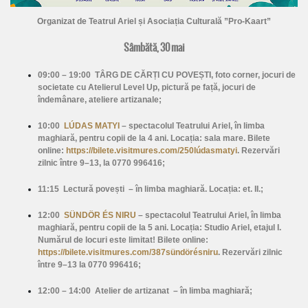
Organizat de Teatrul Ariel și Asociația Culturală ”Pro-Kaart”
Sâmbătă, 30 mai
09:00 – 19:00
TÂRG DE CĂRȚI CU POVEȘTI, foto corner, jocuri de
societate cu Atelierul Level Up, pictură pe față, jocuri de
îndemânare, ateliere artizanale;
10:00
LÚDAS MATYI
– spectacolul Teatrului Ariel, în limba
maghiară, pentru copii de la 4 ani. Locația: sala mare. Bilete
online:
https://bilete.visitmures.com/250lúdasmatyi
. Rezervări
zilnic între 9–13, la 0770 996416;
11:15
Lectură povești
– în limba maghiară. Locația: et. II.;
12:00
SÜNDÖR ÉS NIRU
– spectacolul Teatrului Ariel, în limba
maghiară, pentru copii de la 5 ani. Locația: Studio Ariel, etajul I.
Numărul de locuri este limitat! Bilete online:
https://bilete.visitmures.com/387sündörésniru
. Rezervări zilnic
între 9–13 la 0770 996416;
12:00 – 14:00
Atelier de artizanat
– în limba maghiară;