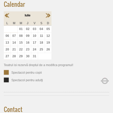
Calendar
Iulie
L
M
M
J
V
S
D
01
02
03
04
05
06
07
08
09
10
11
12
13
14
15
16
17
18
19
20
21
22
23
24
25
26
27
28
29
30
31
Teatrul isi rezervă dreptul de a modifica programul!
Spectacol pentru copii
Spectacol pentru adulţi
Contact