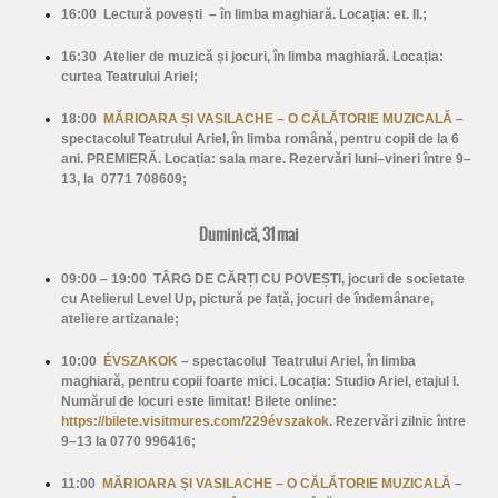
16:00
Lectură povești
– în limba maghiară. Locația: et. II.;
16:30
Atelier de muzică și jocuri
, în limba maghiară. Locația:
curtea Teatrului Ariel;
18:00
MĂRIOARA ȘI VASILACHE – O CĂLĂTORIE MUZICALĂ
–
spectacolul Teatrului Ariel, în limba română, pentru copii de la 6
ani. PREMIERĂ. Locația: sala mare. Rezervări luni–vineri între 9–
13, la 0771 708609;
Duminică, 31 mai
09:00 – 19:00
TÂRG DE CĂRȚI CU POVEȘTI, jocuri de societate
cu Atelierul Level Up, pictură pe față, jocuri de îndemânare,
ateliere artizanale;
10:00
ÉVSZAKOK
– spectacolul Teatrului Ariel, în limba
maghiară, pentru copii foarte mici. Locația: Studio Ariel, etajul I.
Numărul de locuri este limitat! Bilete online:
https://bilete.visitmures.com/229évszakok
. Rezervări zilnic între
9–13 la 0770 996416;
11:00
MĂRIOARA ȘI VASILACHE – O CĂLĂTORIE MUZICALĂ
–