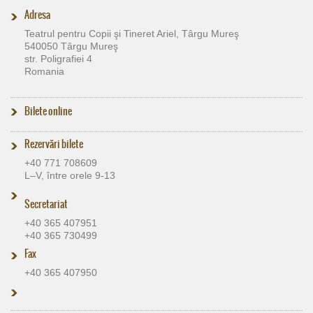
Adresa
Teatrul pentru Copii şi Tineret Ariel, Târgu Mureş
540050 Târgu Mureş
str. Poligrafiei 4
Romania
Bilete online
Rezervări bilete
+40 771 708609
L–V, între orele 9-13
Secretariat
+40 365 407951
+40 365 730499
Fax
+40 365 407950