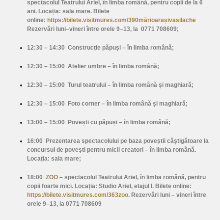
spectacolul Teatrului Ariel, în limba română, pentru copii de la 6
ani. Locația: sala mare. Bilete
online:
https://bilete.visitmures.com/390mărioarașivasilache
Rezervări luni–vineri între orele 9–13, la 0771 708609;
12:30 – 14:30
Construcție păpuși –
în limba română;
12:30 – 15:00
Atelier umbre –
în limba română;
12:30 – 15:00
Turul teatrului –
în limba română și maghiară;
12:30 – 15:00
Foto corner –
în limba română și maghiară;
13:00 – 15:00
Povești cu păpuși –
în limba română;
16:00
Prezentarea spectacolului pe baza poveștii câștigătoare la
concursul de povești pentru micii creatori –
în limba română.
Locația: sala mare;
18:00
ZOO
– spectacolul Teatrului Ariel, în limba română, pentru
copii foarte mici. Locația: Studio Ariel, etajul I. Bilete online:
https://bilete.visitmures.com/363zoo
. Rezervări luni – vineri între
orele 9–13, la 0771 708609