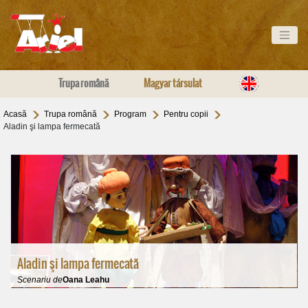
Trupa română
Magyar társulat
Acasă
Trupa română
Program
Pentru copii
Aladin şi lampa fermecată
Aladin şi lampa fermecată
Scenariu de
Oana Leahu