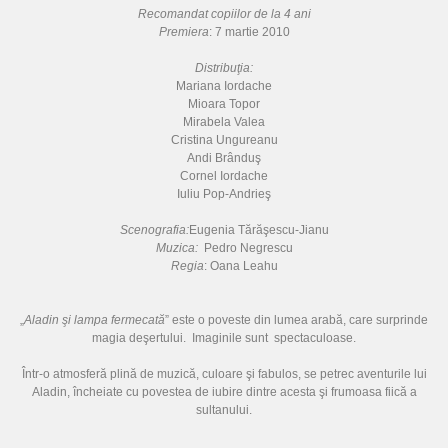
Recomandat copiilor de la 4 ani
Premiera
: 7 martie 2010
Distribuţia:
Mariana Iordache
Mioara Topor
Mirabela Valea
Cristina Ungureanu
Andi Brânduş
Cornel Iordache
Iuliu Pop-Andrieş
S
cenografia:
Eugenia Tărăşescu-Jianu
Muzica:
Pedro Negrescu
Regia
: Oana Leahu
„
Aladin şi lampa fermecată
” este o poveste din lumea arabă, care surprinde
magia deşertului. Imaginile sunt spectaculoase.
Într-o atmosferă plină de muzică, culoare şi fabulos, se petrec aventurile lui
Aladin, încheiate cu povestea de iubire dintre acesta şi frumoasa fiică a
sultanului.