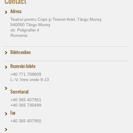
Contact
Adresa
Teatrul pentru Copii şi Tineret Ariel, Târgu Mureş
540050 Târgu Mureş
str. Poligrafiei 4
Romania
Bilete online
Rezervări bilete
+40 771 708609
L–V, între orele 9-13
Secretariat
+40 365 407951
+40 365 730499
Fax
+40 365 407950