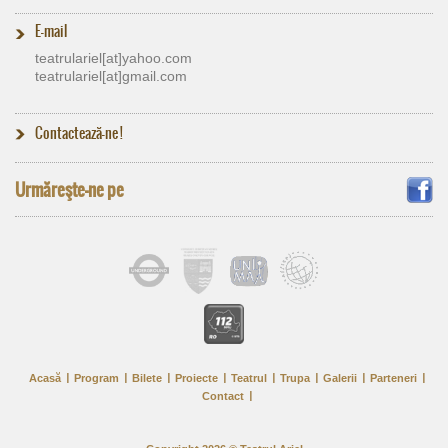
E-mail
teatrulariel[at]​yahoo.com
teatrulariel[at]​gmail.com
Contactează-ne !
Urmăreşte-ne pe
Acasă
Program
Bilete
Proiecte
Teatrul
Trupa
Galerii
Parteneri
Contact