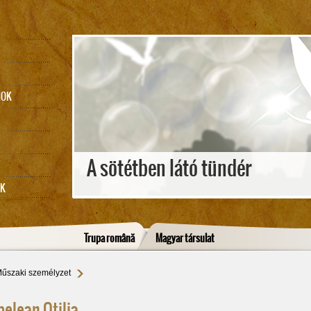
MOK
A sötétben látó tündér
EK
Trupa română
Magyar társulat
űszaki személyzet
belean Otilia