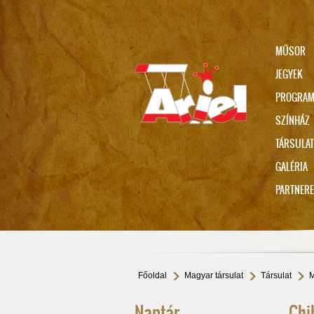
MŰSOR
JEGYEK
PROGRA
SZÍNHÁZ
TÁRSULAT
Ariel 75 // VARÁZSDOBOZ
GALÉRIA
PARTNER
Jubileumi beszélgetések
ONLINE
Főoldal
Magyar társulat
Társulat
M
Naptár
Chi