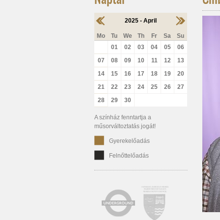
2025 - April
Mo
Tu
We
Th
Fr
Sa
Su
01
02
03
04
05
06
07
08
09
10
11
12
13
14
15
16
17
18
19
20
21
22
23
24
25
26
27
28
29
30
A színház fenntartja a
műsorváltoztatás jogát!
Gyerekelőadás
Felnőttelőadás