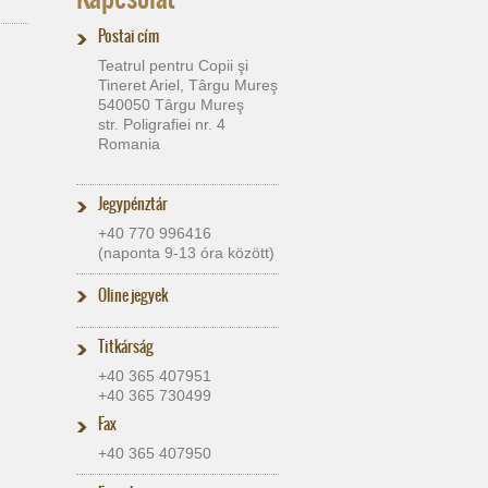
Postai cím
Teatrul pentru Copii şi
Tineret Ariel, Târgu Mureş
540050 Târgu Mureş
str. Poligrafiei nr. 4
Romania
Jegypénztár
+40 770 996416
(naponta 9-13 óra között)
Oline jegyek
Titkárság
+40 365 407951
+40 365 730499
Fax
+40 365 407950