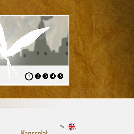
Volt egyszer egy
1
2
3
4
5
En
Kapcsolat