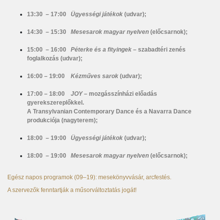
13:30 – 17:00
Ügyességi játékok
(udvar);
14:30 – 15:30
Mesesarok magyar nyelven
(előcsarnok);
15:00 – 16:00
Péterke és a fityingek
– szabadtéri zenés
foglalkozás (udvar);
16:00 – 19:00
Kézműves sarok
(udvar);
17:00 – 18:00
JOY
– mozgásszínházi előadás
gyerekszereplőkkel.
A Transylvanian Contemporary Dance és a Navarra Dance
produkciója (nagyterem);
18:00 – 19:00
Ügyességi játékok
(udvar);
18:00 – 19:00
Mesesarok magyar nyelven
(előcsarnok);
Egész napos programok (09–19): mesekönyvvásár, arcfestés.
A szervezők fenntartják a műsorváltoztatás jogát!