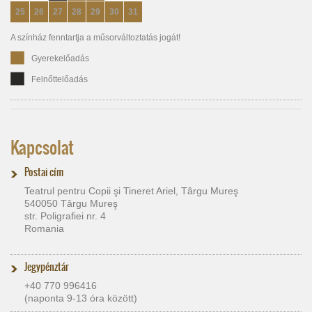
25
26
27
28
29
30
31
A színház fenntartja a műsorváltoztatás jogát!
Gyerekelőadás
Felnőttelőadás
Kapcsolat
Postai cím
Teatrul pentru Copii şi Tineret Ariel, Târgu Mureş
540050 Târgu Mureş
str. Poligrafiei nr. 4
Romania
Jegypénztár
+40 770 996416
(naponta 9-13 óra között)