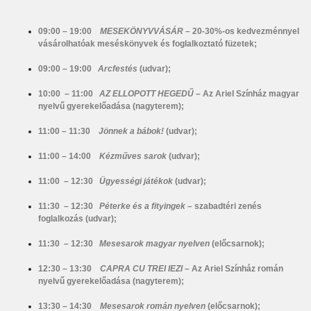
09:00 – 19:00
MESEKÖNYVVÁSÁR
– 20-30%-os kedvezménnyel
vásárolhatóak meséskönyvek és foglalkoztató füzetek;
09:00 – 19:00
Arcfestés
(udvar);
10:00 – 11:00
AZ ELLOPOTT HEGEDŰ
– Az Ariel Színház magyar
nyelvű gyerekelőadása (nagyterem);
11:00 – 11:30
Jönnek a bábok!
(udvar);
11:00 – 14:00
Kézműves sarok
(udvar);
11:00 – 12:30
Ügyességi játékok
(udvar);
11:30 – 12:30
Péterke és a fityingek
– szabadtéri zenés
foglalkozás (udvar);
11:30 – 12:30
Mesesarok magyar nyelven
(előcsarnok);
12:30 – 13:30
CAPRA CU TREI IEZI
– Az Ariel Színház román
nyelvű gyerekelőadása (nagyterem);
13:30 – 14:30
Mesesarok román nyelven
(előcsarnok);