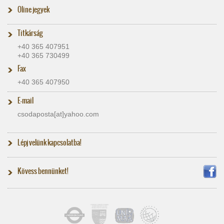
Oline jegyek
Titkárság
+40 365 407951
+40 365 730499
Fax
+40 365 407950
E-mail
csodaposta[at]​yahoo.com
Lépj velünk kapcsolatba!
Kövess bennünket!