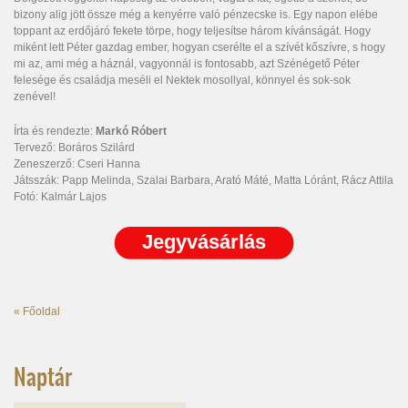
bizony alig jött össze még a kenyérre való pénzecske is. Egy napon elébe
toppant az erdőjáró fekete törpe, hogy teljesítse három kívánságát. Hogy
miként lett Péter gazdag ember, hogyan cserélte el a szívét kőszívre, s hogy
mi az, ami még a háznál, vagyonnál is fontosabb, azt Szénégető Péter
felesége és családja meséli el Nektek mosollyal, könnyel és sok-sok
zenével!
Írta és rendezte:
Markó Róbert
Tervező: Boráros Szilárd
Zeneszerző: Cseri Hanna
Játsszák: Papp Melinda, Szalai Barbara, Arató Máté, Matta Lóránt, Rácz Attila
Fotó: Kalmár Lajos
« Főoldal
Naptár