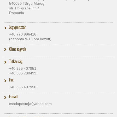
540050 Târgu Mureş
str. Poligrafiei nr. 4
Romania
Jegypénztár
+40 770 996416
(naponta 9-13 óra között)
Oline jegyek
Titkárság
+40 365 407951
+40 365 730499
Fax
+40 365 407950
E-mail
csodaposta[at]​yahoo.com