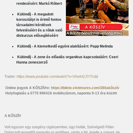
rendezésért: Markó Róbert
Különdíj - A megadott
korosztályt is érintő fontos
társadalmi kérdések
felvetéséért és a róluk való
diskurzus elősegítéséért
Különdíj - A kiemelkedő egyéni alakításért:
Papp Melinda
Különdíj - A zene és előadás organikus kapcsolatáért: Cseri
Hanna zeneszerző
Trailer:
https://www.youtube.com/watch?v=VheiH2J7rTU&t
Online jegyek A KŐSZÍVre:
https://bilete.visitmures.com/380akőszív
Helyfoglalás a 0770 996416 mobilszámon, naponta 9-13 óra között
A KŐSZÍV
Volt egyszer egy szegény cigányember, úgy hívták, Szénégető Péter.
Dolgozott reggeltől napestig az erdőben, vágta a fát, égette a szenet, de