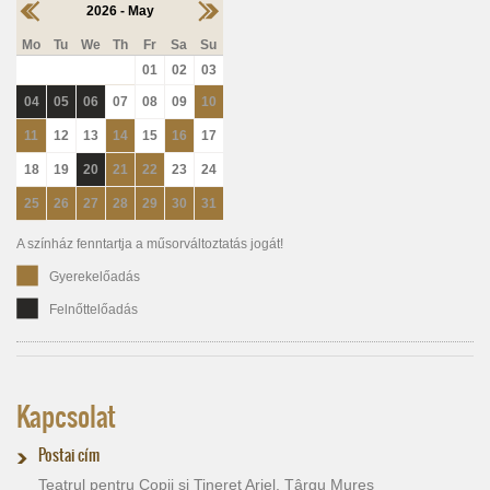
2026 - May
Mo
Tu
We
Th
Fr
Sa
Su
01
02
03
04
05
06
07
08
09
10
11
12
13
14
15
16
17
18
19
20
21
22
23
24
25
26
27
28
29
30
31
A színház fenntartja a műsorváltoztatás jogát!
Gyerekelőadás
Felnőttelőadás
Kapcsolat
Postai cím
Teatrul pentru Copii şi Tineret Ariel, Târgu Mureş