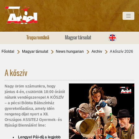
Trupa română
Magyar társulat
Főoldal
Magyar társulat
News hungarian
Archiv
A kőszív 2026
A kőszív
Nagy öröm számunkra, hogy
június 4-én, csütörtök 18:00 órától
nálunk vendégszerepel A KŐSZÍV
– a pécsi Bóbita Bábszínház
gyerekelőadása, amely idén
rengeteg díjat nyert a XII.
Országos ASSITEJ Gyermek- és
Ifjúsági Biennálén! Íme:
Lengyel Pál-díj a legjobb